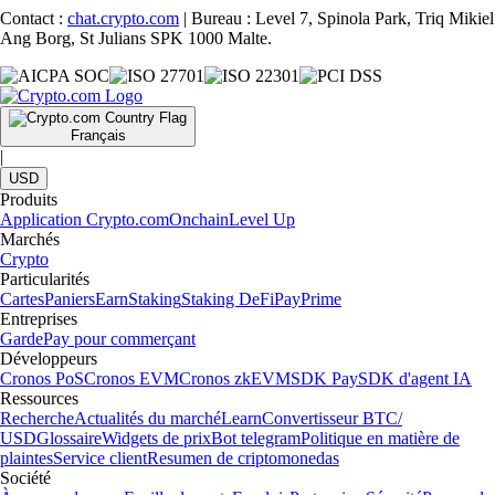
Contact :
chat.crypto.com
| Bureau : Level 7, Spinola Park, Triq Mikiel
Ang Borg, St Julians SPK 1000 Malte.
Français
|
USD
Produits
Application Crypto.com
Onchain
Level Up
Marchés
Crypto
Particularités
Cartes
Paniers
Earn
Staking
Staking DeFi
Pay
Prime
Entreprises
Garde
Pay pour commerçant
Développeurs
Cronos PoS
Cronos EVM
Cronos zkEVM
SDK Pay
SDK d'agent IA
Ressources
Recherche
Actualités du marché
Learn
Convertisseur BTC/
USD
Glossaire
Widgets de prix
Bot telegram
Politique en matière de
plaintes
Service client
Resumen de criptomonedas
Société