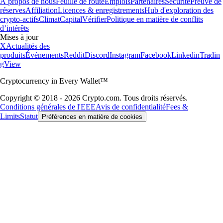
À propos de nous
Feuille de route
Emplois
Partenaires
Sécurité
Preuve de
réserves
Affiliation
Licences & enregistrements
Hub d'exploration des
crypto-actifs
Climat
Capital
Vérifier
Politique en matière de conflits
d’intérêts
Mises à jour
X
Actualités des
produits
Événements
Reddit
Discord
Instagram
Facebook
Linkedin
Tradin
gView
Cryptocurrency in Every Wallet™
Copyright © 2018 - 2026 Crypto.com. Tous droits réservés.
Conditions générales de l'EEE
Avis de confidentialité
Fees &
Limits
Statut
Préférences en matière de cookies