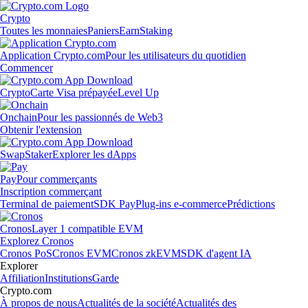
Crypto
Toutes les monnaies
Paniers
Earn
Staking
Application Crypto.com
Pour les utilisateurs du quotidien
Commencer
Crypto
Carte Visa prépayée
Level Up
Onchain
Pour les passionnés de Web3
Obtenir l'extension
Swap
Staker
Explorer les dApps
Pay
Pour commerçants
Inscription commerçant
Terminal de paiement
SDK Pay
Plug-ins e-commerce
Prédictions
Cronos
Layer 1 compatible EVM
Explorez Cronos
Cronos PoS
Cronos EVM
Cronos zkEVM
SDK d'agent IA
Explorer
Affiliation
Institutions
Garde
Crypto.com
À propos de nous
Actualités de la société
Actualités des