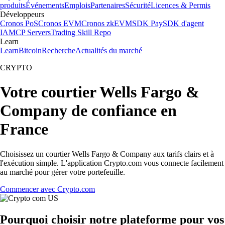
produits
Événements
Emplois
Partenaires
Sécurité
Licences & Permis
Développeurs
Cronos PoS
Cronos EVM
Cronos zkEVM
SDK Pay
SDK d'agent
IA
MCP Servers
Trading Skill Repo
Learn
Learn
Bitcoin
Recherche
Actualités du marché
CRYPTO
Votre courtier Wells Fargo &
Company de confiance en
France
Choisissez un courtier Wells Fargo & Company aux tarifs clairs et à
l'exécution simple. L'application Crypto.com vous connecte facilement
au marché pour gérer votre portefeuille.
Commencer avec Crypto.com
Pourquoi choisir notre plateforme pour vos