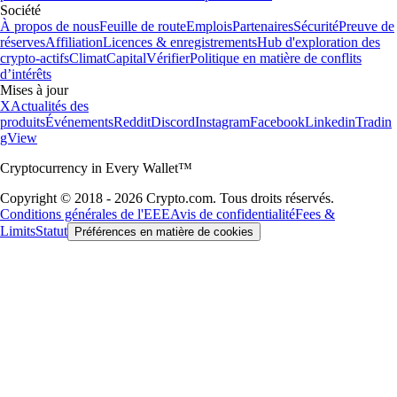
Société
À propos de nous
Feuille de route
Emplois
Partenaires
Sécurité
Preuve de
réserves
Affiliation
Licences & enregistrements
Hub d'exploration des
crypto-actifs
Climat
Capital
Vérifier
Politique en matière de conflits
d’intérêts
Mises à jour
X
Actualités des
produits
Événements
Reddit
Discord
Instagram
Facebook
Linkedin
Tradin
gView
Cryptocurrency in Every Wallet™
Copyright © 2018 - 2026 Crypto.com. Tous droits réservés.
Conditions générales de l'EEE
Avis de confidentialité
Fees &
Limits
Statut
Préférences en matière de cookies