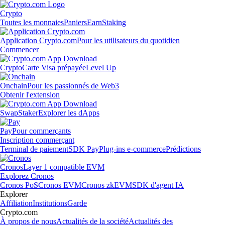
Crypto
Toutes les monnaies
Paniers
Earn
Staking
Application Crypto.com
Pour les utilisateurs du quotidien
Commencer
Crypto
Carte Visa prépayée
Level Up
Onchain
Pour les passionnés de Web3
Obtenir l'extension
Swap
Staker
Explorer les dApps
Pay
Pour commerçants
Inscription commerçant
Terminal de paiement
SDK Pay
Plug-ins e-commerce
Prédictions
Cronos
Layer 1 compatible EVM
Explorez Cronos
Cronos PoS
Cronos EVM
Cronos zkEVM
SDK d'agent IA
Explorer
Affiliation
Institutions
Garde
Crypto.com
À propos de nous
Actualités de la société
Actualités des