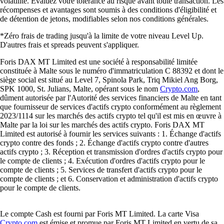
volatilité. Évaluez votre tolérance au risque avant toute transaction. Les
récompenses et avantages sont soumis à des conditions d'éligibilité et
de détention de jetons, modifiables selon nos conditions générales.
*Zéro frais de trading jusqu'à la limite de votre niveau Level Up.
D'autres frais et spreads peuvent s'appliquer.
Foris DAX MT Limited est une société à responsabilité limitée
constituée à Malte sous le numéro d'immatriculation C 88392 et dont le
siège social est situé au Level 7, Spinola Park, Triq Mikiel Ang Borg,
SPK 1000, St. Julians, Malte, opérant sous le nom
Crypto.com
,
dûment autorisée par l'Autorité des services financiers de Malte en tant
que fournisseur de services d'actifs crypto conformément au règlement
2023/1114 sur les marchés des actifs crypto tel qu'il est mis en œuvre à
Malte par la loi sur les marchés des actifs crypto. Foris DAX MT
Limited est autorisé à fournir les services suivants : 1. Échange d'actifs
crypto contre des fonds ; 2. Échange d'actifs crypto contre d'autres
actifs crypto ; 3. Réception et transmission d'ordres d'actifs crypto pour
le compte de clients ; 4. Exécution d'ordres d'actifs crypto pour le
compte de clients ; 5. Services de transfert d'actifs crypto pour le
compte de clients ; et 6. Conservation et administration d'actifs crypto
pour le compte de clients.
Le compte Cash est fourni par Foris MT Limited. La carte Visa
Crypto.com
est émise et promue par Foris MT Limited en vertu de sa