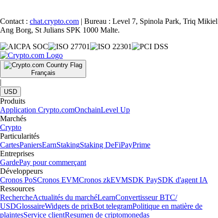
Contact :
chat.crypto.com
| Bureau : Level 7, Spinola Park, Triq Mikiel
Ang Borg, St Julians SPK 1000 Malte.
Français
|
USD
Produits
Application Crypto.com
Onchain
Level Up
Marchés
Crypto
Particularités
Cartes
Paniers
Earn
Staking
Staking DeFi
Pay
Prime
Entreprises
Garde
Pay pour commerçant
Développeurs
Cronos PoS
Cronos EVM
Cronos zkEVM
SDK Pay
SDK d'agent IA
Ressources
Recherche
Actualités du marché
Learn
Convertisseur BTC/
USD
Glossaire
Widgets de prix
Bot telegram
Politique en matière de
plaintes
Service client
Resumen de criptomonedas