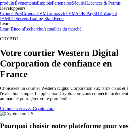
produits
Événements
Emplois
Partenaires
Sécurité
Licences & Permis
Développeurs
Cronos PoS
Cronos EVM
Cronos zkEVM
SDK Pay
SDK d'agent
IA
MCP Servers
Trading Skill Repo
Learn
Learn
Bitcoin
Recherche
Actualités du marché
CRYPTO
Votre courtier Western Digital
Corporation de confiance en
France
Choisissez un courtier Western Digital Corporation aux tarifs clairs et à
l'exécution simple. L'application Crypto.com vous connecte facilement
au marché pour gérer votre portefeuille.
Commencer avec Crypto.com
Pourquoi choisir notre plateforme pour vos