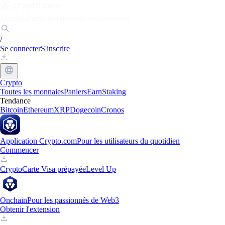
Marchés
Particuliers
Entreprises
Découvrir
/
Se connecter
S'inscrire
Crypto
Toutes les monnaies
Paniers
Earn
Staking
Tendance
Bitcoin
Ethereum
XRP
Dogecoin
Cronos
Application Crypto.com
Pour les utilisateurs du quotidien
Commencer
Crypto
Carte Visa prépayée
Level Up
Onchain
Pour les passionnés de Web3
Obtenir l'extension