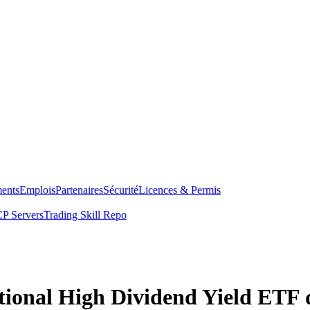
ents
Emplois
Partenaires
Sécurité
Licences & Permis
P Servers
Trading Skill Repo
tional High Dividend Yield ETF 