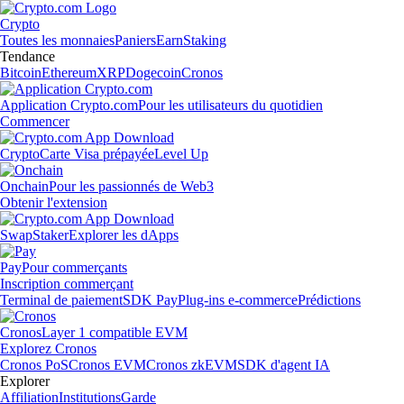
Crypto
Toutes les monnaies
Paniers
Earn
Staking
Tendance
Bitcoin
Ethereum
XRP
Dogecoin
Cronos
Application Crypto.com
Pour les utilisateurs du quotidien
Commencer
Crypto
Carte Visa prépayée
Level Up
Onchain
Pour les passionnés de Web3
Obtenir l'extension
Swap
Staker
Explorer les dApps
Pay
Pour commerçants
Inscription commerçant
Terminal de paiement
SDK Pay
Plug-ins e-commerce
Prédictions
Cronos
Layer 1 compatible EVM
Explorez Cronos
Cronos PoS
Cronos EVM
Cronos zkEVM
SDK d'agent IA
Explorer
Affiliation
Institutions
Garde