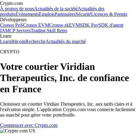
Crypto.com
À propos de nous
Actualités de la société
Actualités des
produits
Événements
Emplois
Partenaires
Sécurité
Licences & Permis
Développeurs
Cronos PoS
Cronos EVM
Cronos zkEVM
SDK Pay
SDK d'agent
IA
MCP Servers
Trading Skill Repo
Learn
Learn
Bitcoin
Recherche
Actualités du marché
CRYPTO
Votre courtier Viridian
Therapeutics, Inc. de confiance
en France
Choisissez un courtier Viridian Therapeutics, Inc. aux tarifs clairs et à
l'exécution simple. L'application Crypto.com vous connecte facilement
au marché pour gérer votre portefeuille.
Commencer avec Crypto.com