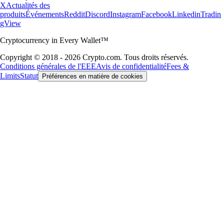
X
Actualités des
produits
Événements
Reddit
Discord
Instagram
Facebook
Linkedin
Tradin
gView
Cryptocurrency in Every Wallet™
Copyright © 2018 - 2026 Crypto.com. Tous droits réservés.
Conditions générales de l'EEE
Avis de confidentialité
Fees &
Limits
Statut
Préférences en matière de cookies