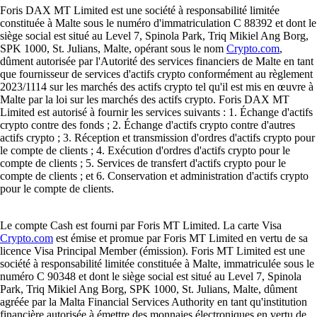
Foris DAX MT Limited est une société à responsabilité limitée
constituée à Malte sous le numéro d'immatriculation C 88392 et dont le
siège social est situé au Level 7, Spinola Park, Triq Mikiel Ang Borg,
SPK 1000, St. Julians, Malte, opérant sous le nom
Crypto.com
,
dûment autorisée par l'Autorité des services financiers de Malte en tant
que fournisseur de services d'actifs crypto conformément au règlement
2023/1114 sur les marchés des actifs crypto tel qu'il est mis en œuvre à
Malte par la loi sur les marchés des actifs crypto. Foris DAX MT
Limited est autorisé à fournir les services suivants : 1. Échange d'actifs
crypto contre des fonds ; 2. Échange d'actifs crypto contre d'autres
actifs crypto ; 3. Réception et transmission d'ordres d'actifs crypto pour
le compte de clients ; 4. Exécution d'ordres d'actifs crypto pour le
compte de clients ; 5. Services de transfert d'actifs crypto pour le
compte de clients ; et 6. Conservation et administration d'actifs crypto
pour le compte de clients.
Le compte Cash est fourni par Foris MT Limited. La carte Visa
Crypto.com
est émise et promue par Foris MT Limited en vertu de sa
licence Visa Principal Member (émission). Foris MT Limited est une
société à responsabilité limitée constituée à Malte, immatriculée sous le
numéro C 90348 et dont le siège social est situé au Level 7, Spinola
Park, Triq Mikiel Ang Borg, SPK 1000, St. Julians, Malte, dûment
agréée par la Malta Financial Services Authority en tant qu'institution
financière autorisée à émettre des monnaies électroniques en vertu de