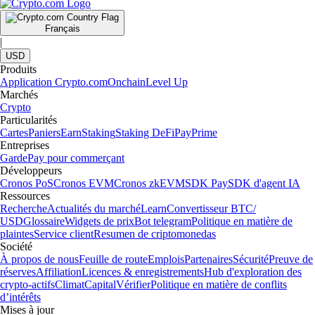
Français
|
USD
Produits
Application Crypto.com
Onchain
Level Up
Marchés
Crypto
Particularités
Cartes
Paniers
Earn
Staking
Staking DeFi
Pay
Prime
Entreprises
Garde
Pay pour commerçant
Développeurs
Cronos PoS
Cronos EVM
Cronos zkEVM
SDK Pay
SDK d'agent IA
Ressources
Recherche
Actualités du marché
Learn
Convertisseur BTC/
USD
Glossaire
Widgets de prix
Bot telegram
Politique en matière de
plaintes
Service client
Resumen de criptomonedas
Société
À propos de nous
Feuille de route
Emplois
Partenaires
Sécurité
Preuve de
réserves
Affiliation
Licences & enregistrements
Hub d'exploration des
crypto-actifs
Climat
Capital
Vérifier
Politique en matière de conflits
d’intérêts
Mises à jour