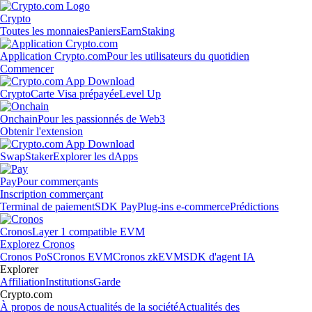
Crypto
Toutes les monnaies
Paniers
Earn
Staking
Application Crypto.com
Pour les utilisateurs du quotidien
Commencer
Crypto
Carte Visa prépayée
Level Up
Onchain
Pour les passionnés de Web3
Obtenir l'extension
Swap
Staker
Explorer les dApps
Pay
Pour commerçants
Inscription commerçant
Terminal de paiement
SDK Pay
Plug-ins e-commerce
Prédictions
Cronos
Layer 1 compatible EVM
Explorez Cronos
Cronos PoS
Cronos EVM
Cronos zkEVM
SDK d'agent IA
Explorer
Affiliation
Institutions
Garde
Crypto.com
À propos de nous
Actualités de la société
Actualités des