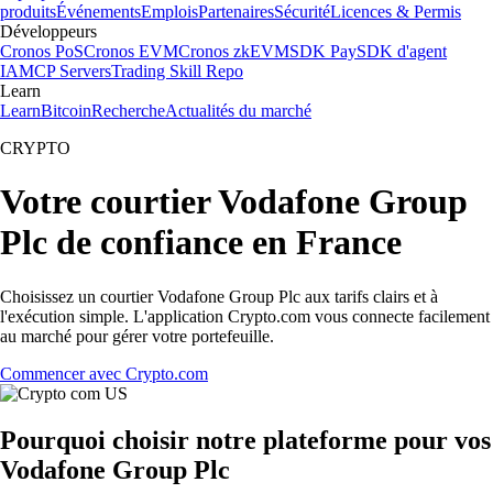
produits
Événements
Emplois
Partenaires
Sécurité
Licences & Permis
Développeurs
Cronos PoS
Cronos EVM
Cronos zkEVM
SDK Pay
SDK d'agent
IA
MCP Servers
Trading Skill Repo
Learn
Learn
Bitcoin
Recherche
Actualités du marché
CRYPTO
Votre courtier Vodafone Group
Plc de confiance en France
Choisissez un courtier Vodafone Group Plc aux tarifs clairs et à
l'exécution simple. L'application Crypto.com vous connecte facilement
au marché pour gérer votre portefeuille.
Commencer avec Crypto.com
Pourquoi choisir notre plateforme pour vos
Vodafone Group Plc