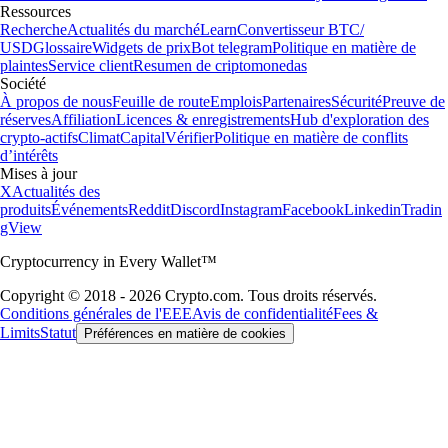
Ressources
Recherche
Actualités du marché
Learn
Convertisseur BTC/
USD
Glossaire
Widgets de prix
Bot telegram
Politique en matière de
plaintes
Service client
Resumen de criptomonedas
Société
À propos de nous
Feuille de route
Emplois
Partenaires
Sécurité
Preuve de
réserves
Affiliation
Licences & enregistrements
Hub d'exploration des
crypto-actifs
Climat
Capital
Vérifier
Politique en matière de conflits
d’intérêts
Mises à jour
X
Actualités des
produits
Événements
Reddit
Discord
Instagram
Facebook
Linkedin
Tradin
gView
Cryptocurrency in Every Wallet™
Copyright © 2018 - 2026 Crypto.com. Tous droits réservés.
Conditions générales de l'EEE
Avis de confidentialité
Fees &
Limits
Statut
Préférences en matière de cookies