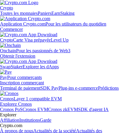
Crypto
Toutes les monnaies
Paniers
Earn
Staking
Application Crypto.com
Pour les utilisateurs du quotidien
Commencer
Crypto
Carte Visa prépayée
Level Up
Onchain
Pour les passionnés de Web3
Obtenir l'extension
Swap
Staker
Explorer les dApps
Pay
Pour commerçants
Inscription commerçant
Terminal de paiement
SDK Pay
Plug-ins e-commerce
Prédictions
Cronos
Layer 1 compatible EVM
Explorez Cronos
Cronos PoS
Cronos EVM
Cronos zkEVM
SDK d'agent IA
Explorer
Affiliation
Institutions
Garde
Crypto.com
À propos de nous
Actualités de la société
Actualités des