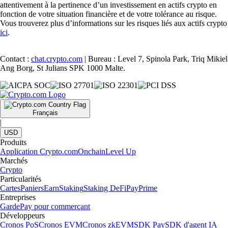
attentivement à la pertinence d’un investissement en actifs crypto en
fonction de votre situation financière et de votre tolérance au risque.
Vous trouverez plus d’informations sur les risques liés aux actifs crypto
ici
.
Contact :
chat.crypto.com
| Bureau : Level 7, Spinola Park, Triq Mikiel
Ang Borg, St Julians SPK 1000 Malte.
Français
|
USD
Produits
Application Crypto.com
Onchain
Level Up
Marchés
Crypto
Particularités
Cartes
Paniers
Earn
Staking
Staking DeFi
Pay
Prime
Entreprises
Garde
Pay pour commerçant
Développeurs
Cronos PoS
Cronos EVM
Cronos zkEVM
SDK Pay
SDK d'agent IA