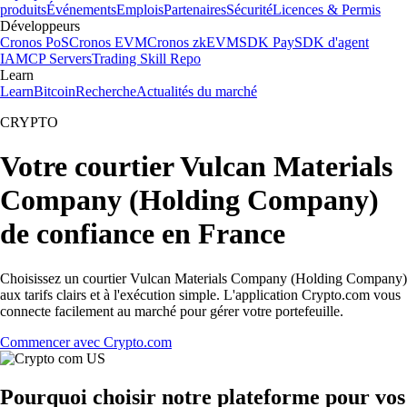
produits
Événements
Emplois
Partenaires
Sécurité
Licences & Permis
Développeurs
Cronos PoS
Cronos EVM
Cronos zkEVM
SDK Pay
SDK d'agent
IA
MCP Servers
Trading Skill Repo
Learn
Learn
Bitcoin
Recherche
Actualités du marché
CRYPTO
Votre courtier Vulcan Materials
Company (Holding Company)
de confiance en France
Choisissez un courtier Vulcan Materials Company (Holding Company)
aux tarifs clairs et à l'exécution simple. L'application Crypto.com vous
connecte facilement au marché pour gérer votre portefeuille.
Commencer avec Crypto.com
Pourquoi choisir notre plateforme pour vos