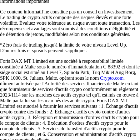
Informations importantes
Ce contenu informatif ne constitue pas un conseil en investissement.
Le trading de crypto-actifs comporte des risques élevés et une forte
volatilité. Évaluez votre tolérance au risque avant toute transaction. Les
récompenses et avantages sont soumis à des conditions d'éligibilité et
de détention de jetons, modifiables selon nos conditions générales.
*Zéro frais de trading jusqu'à la limite de votre niveau Level Up.
D'autres frais et spreads peuvent s'appliquer.
Foris DAX MT Limited est une société à responsabilité limitée
constituée à Malte sous le numéro d'immatriculation C 88392 et dont le
siège social est situé au Level 7, Spinola Park, Triq Mikiel Ang Borg,
SPK 1000, St. Julians, Malte, opérant sous le nom
Crypto.com
,
dûment autorisée par l'Autorité des services financiers de Malte en tant
que fournisseur de services d'actifs crypto conformément au règlement
2023/1114 sur les marchés des actifs crypto tel qu'il est mis en œuvre à
Malte par la loi sur les marchés des actifs crypto. Foris DAX MT
Limited est autorisé à fournir les services suivants : 1. Échange d'actifs
crypto contre des fonds ; 2. Échange d'actifs crypto contre d'autres
actifs crypto ; 3. Réception et transmission d'ordres d'actifs crypto pour
le compte de clients ; 4. Exécution d'ordres d'actifs crypto pour le
compte de clients ; 5. Services de transfert d'actifs crypto pour le
compte de clients ; et 6. Conservation et administration d'actifs crypto
pour le compte de clients.