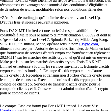
volatilité. Évaluez votre tolérance au risque avant toute transaction. Les
récompenses et avantages sont soumis à des conditions d'éligibilité et
de détention de jetons, modifiables selon nos conditions générales.
*Zéro frais de trading jusqu'à la limite de votre niveau Level Up.
D'autres frais et spreads peuvent s'appliquer.
Foris DAX MT Limited est une société à responsabilité limitée
constituée à Malte sous le numéro d'immatriculation C 88392 et dont le
siège social est situé au Level 7, Spinola Park, Triq Mikiel Ang Borg,
SPK 1000, St. Julians, Malte, opérant sous le nom
Crypto.com
,
dûment autorisée par l'Autorité des services financiers de Malte en tant
que fournisseur de services d'actifs crypto conformément au règlement
2023/1114 sur les marchés des actifs crypto tel qu'il est mis en œuvre à
Malte par la loi sur les marchés des actifs crypto. Foris DAX MT
Limited est autorisé à fournir les services suivants : 1. Échange d'actifs
crypto contre des fonds ; 2. Échange d'actifs crypto contre d'autres
actifs crypto ; 3. Réception et transmission d'ordres d'actifs crypto pour
le compte de clients ; 4. Exécution d'ordres d'actifs crypto pour le
compte de clients ; 5. Services de transfert d'actifs crypto pour le
compte de clients ; et 6. Conservation et administration d'actifs crypto
pour le compte de clients.
Le compte Cash est fourni par Foris MT Limited. La carte Visa
Crypto.com
est émise et promue par Foris MT Limited en vertu de sa