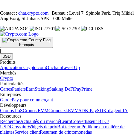
Contact :
chat.crypto.com
| Bureau : Level 7, Spinola Park, Triq Mikiel
Ang Borg, St Julians SPK 1000 Malte.
Français
|
USD
Produits
Application Crypto.com
Onchain
Level Up
Marchés
Crypto
Particularités
Cartes
Paniers
Earn
Staking
Staking DeFi
Pay
Prime
Entreprises
Garde
Pay pour commerçant
Développeurs
Cronos PoS
Cronos EVM
Cronos zkEVM
SDK Pay
SDK d'agent IA
Ressources
Recherche
Actualités du marché
Learn
Convertisseur BTC/
USD
Glossaire
Widgets de prix
Bot telegram
Politique en matière de
plaintes
Service client
Resumen de criptomonedas