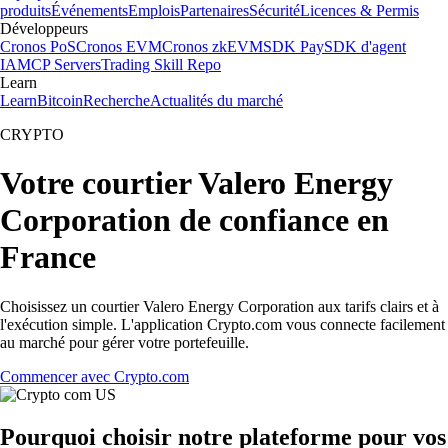
produits
Événements
Emplois
Partenaires
Sécurité
Licences & Permis
Développeurs
Cronos PoS
Cronos EVM
Cronos zkEVM
SDK Pay
SDK d'agent
IA
MCP Servers
Trading Skill Repo
Learn
Learn
Bitcoin
Recherche
Actualités du marché
CRYPTO
Votre courtier Valero Energy
Corporation de confiance en
France
Choisissez un courtier Valero Energy Corporation aux tarifs clairs et à
l'exécution simple. L'application Crypto.com vous connecte facilement
au marché pour gérer votre portefeuille.
Commencer avec Crypto.com
Pourquoi choisir notre plateforme pour vos