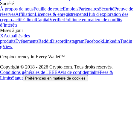
Société
À propos de nous
Feuille de route
Emplois
Partenaires
Sécurité
Preuve de
réserves
Affiliation
Licences & enregistrements
Hub d'exploration des
crypto-actifs
Climat
Capital
Vérifier
Politique en matière de conflits
d’intérêts
Mises à jour
X
Actualités des
produits
Événements
Reddit
Discord
Instagram
Facebook
Linkedin
Tradin
gView
Cryptocurrency in Every Wallet™
Copyright © 2018 - 2026 Crypto.com. Tous droits réservés.
Conditions générales de l'EEE
Avis de confidentialité
Fees &
Limits
Statut
Préférences en matière de cookies