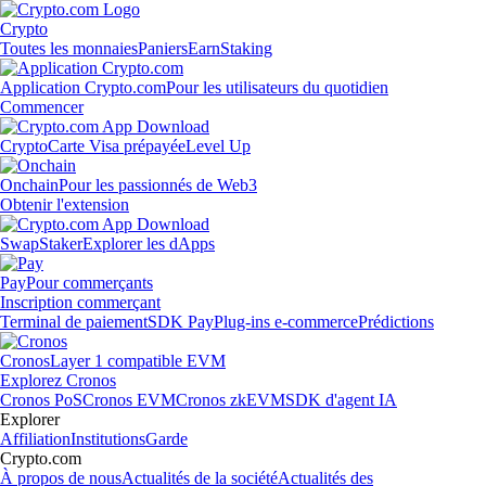
Crypto
Toutes les monnaies
Paniers
Earn
Staking
Application Crypto.com
Pour les utilisateurs du quotidien
Commencer
Crypto
Carte Visa prépayée
Level Up
Onchain
Pour les passionnés de Web3
Obtenir l'extension
Swap
Staker
Explorer les dApps
Pay
Pour commerçants
Inscription commerçant
Terminal de paiement
SDK Pay
Plug-ins e-commerce
Prédictions
Cronos
Layer 1 compatible EVM
Explorez Cronos
Cronos PoS
Cronos EVM
Cronos zkEVM
SDK d'agent IA
Explorer
Affiliation
Institutions
Garde
Crypto.com
À propos de nous
Actualités de la société
Actualités des