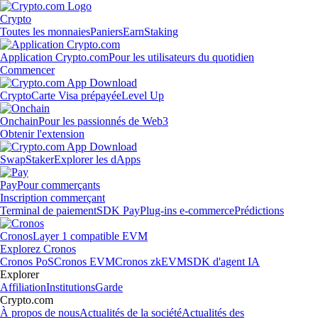
Crypto
Toutes les monnaies
Paniers
Earn
Staking
Application Crypto.com
Pour les utilisateurs du quotidien
Commencer
Crypto
Carte Visa prépayée
Level Up
Onchain
Pour les passionnés de Web3
Obtenir l'extension
Swap
Staker
Explorer les dApps
Pay
Pour commerçants
Inscription commerçant
Terminal de paiement
SDK Pay
Plug-ins e-commerce
Prédictions
Cronos
Layer 1 compatible EVM
Explorez Cronos
Cronos PoS
Cronos EVM
Cronos zkEVM
SDK d'agent IA
Explorer
Affiliation
Institutions
Garde
Crypto.com
À propos de nous
Actualités de la société
Actualités des