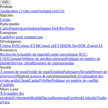
USD
Produits
Application Crypto.com
Onchain
Level Up
Marchés
Crypto
Particularités
Cartes
Paniers
Earn
Staking
Staking DeFi
Pay
Prime
Entreprises
Garde
Pay pour commerçant
Développeurs
Cronos PoS
Cronos EVM
Cronos zkEVM
SDK Pay
SDK d'agent IA
Ressources
Recherche
Actualités du marché
Learn
Convertisseur BTC/
USD
Glossaire
Widgets de prix
Bot telegram
Politique en matière de
plaintes
Service client
Resumen de criptomonedas
Société
À propos de nous
Feuille de route
Emplois
Partenaires
Sécurité
Preuve de
réserves
Affiliation
Licences & enregistrements
Hub d'exploration des
crypto-actifs
Climat
Capital
Vérifier
Politique en matière de conflits
d’intérêts
Mises à jour
X
Actualités des
produits
Événements
Reddit
Discord
Instagram
Facebook
Linkedin
Tradin
gView