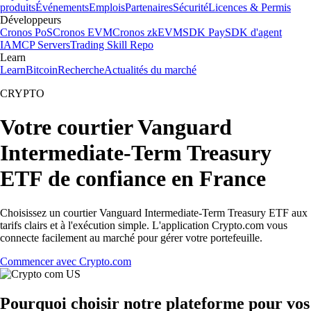
produits
Événements
Emplois
Partenaires
Sécurité
Licences & Permis
Développeurs
Cronos PoS
Cronos EVM
Cronos zkEVM
SDK Pay
SDK d'agent
IA
MCP Servers
Trading Skill Repo
Learn
Learn
Bitcoin
Recherche
Actualités du marché
CRYPTO
Votre courtier Vanguard
Intermediate-Term Treasury
ETF de confiance en France
Choisissez un courtier Vanguard Intermediate-Term Treasury ETF aux
tarifs clairs et à l'exécution simple. L'application Crypto.com vous
connecte facilement au marché pour gérer votre portefeuille.
Commencer avec Crypto.com
Pourquoi choisir notre plateforme pour vos