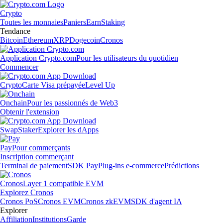
Crypto
Toutes les monnaies
Paniers
Earn
Staking
Tendance
Bitcoin
Ethereum
XRP
Dogecoin
Cronos
Application Crypto.com
Pour les utilisateurs du quotidien
Commencer
Crypto
Carte Visa prépayée
Level Up
Onchain
Pour les passionnés de Web3
Obtenir l'extension
Swap
Staker
Explorer les dApps
Pay
Pour commerçants
Inscription commerçant
Terminal de paiement
SDK Pay
Plug-ins e-commerce
Prédictions
Cronos
Layer 1 compatible EVM
Explorez Cronos
Cronos PoS
Cronos EVM
Cronos zkEVM
SDK d'agent IA
Explorer
Affiliation
Institutions
Garde