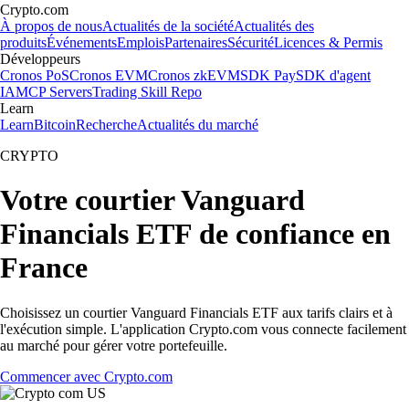
Crypto.com
À propos de nous
Actualités de la société
Actualités des
produits
Événements
Emplois
Partenaires
Sécurité
Licences & Permis
Développeurs
Cronos PoS
Cronos EVM
Cronos zkEVM
SDK Pay
SDK d'agent
IA
MCP Servers
Trading Skill Repo
Learn
Learn
Bitcoin
Recherche
Actualités du marché
CRYPTO
Votre courtier Vanguard
Financials ETF de confiance en
France
Choisissez un courtier Vanguard Financials ETF aux tarifs clairs et à
l'exécution simple. L'application Crypto.com vous connecte facilement
au marché pour gérer votre portefeuille.
Commencer avec Crypto.com