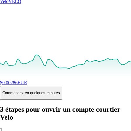
Velo
VELO
$
0.00286
EUR
+
2.36
%
24H
Buy
Commencez en quelques minutes
3 étapes pour ouvrir un compte courtier
Velo
1