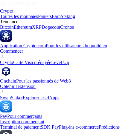
Crypto
Toutes les monnaies
Paniers
Earn
Staking
Tendance
Bitcoin
Ethereum
XRP
Dogecoin
Cronos
Application Crypto.com
Pour les utilisateurs du quotidien
Commencer
Crypto
Carte Visa prépayée
Level Up
Onchain
Pour les passionnés de Web3
Obtenir l'extension
Swap
Staker
Explorer les dApps
Pay
Pour commerçants
Inscription commerçant
Terminal de paiement
SDK Pay
Plug-ins e-commerce
Prédictions