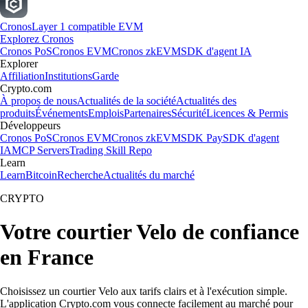
Cronos
Layer 1 compatible EVM
Explorez Cronos
Cronos PoS
Cronos EVM
Cronos zkEVM
SDK d'agent IA
Explorer
Affiliation
Institutions
Garde
Crypto.com
À propos de nous
Actualités de la société
Actualités des
produits
Événements
Emplois
Partenaires
Sécurité
Licences & Permis
Développeurs
Cronos PoS
Cronos EVM
Cronos zkEVM
SDK Pay
SDK d'agent
IA
MCP Servers
Trading Skill Repo
Learn
Learn
Bitcoin
Recherche
Actualités du marché
CRYPTO
Votre courtier Velo de confiance
en France
Choisissez un courtier Velo aux tarifs clairs et à l'exécution simple.
L'application Crypto.com vous connecte facilement au marché pour