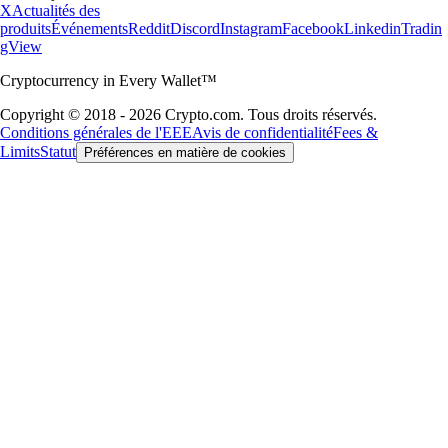
X
Actualités des
produits
Événements
Reddit
Discord
Instagram
Facebook
Linkedin
Tradin
gView
Cryptocurrency in Every Wallet™
Copyright © 2018 - 2026 Crypto.com. Tous droits réservés.
Conditions générales de l'EEE
Avis de confidentialité
Fees &
Limits
Statut
Préférences en matière de cookies