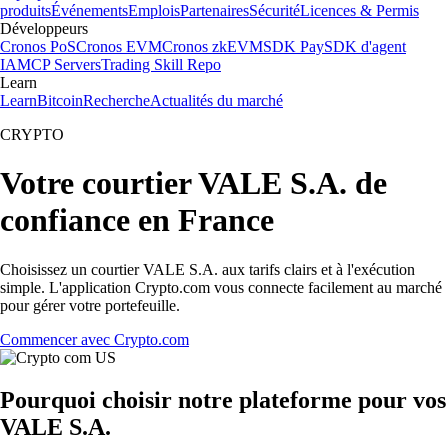
produits
Événements
Emplois
Partenaires
Sécurité
Licences & Permis
Développeurs
Cronos PoS
Cronos EVM
Cronos zkEVM
SDK Pay
SDK d'agent
IA
MCP Servers
Trading Skill Repo
Learn
Learn
Bitcoin
Recherche
Actualités du marché
CRYPTO
Votre courtier VALE S.A. de
confiance en France
Choisissez un courtier VALE S.A. aux tarifs clairs et à l'exécution
simple. L'application Crypto.com vous connecte facilement au marché
pour gérer votre portefeuille.
Commencer avec Crypto.com
Pourquoi choisir notre plateforme pour vos
VALE S.A.