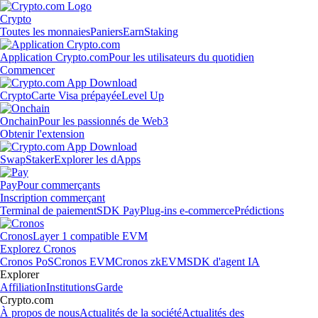
Crypto
Toutes les monnaies
Paniers
Earn
Staking
Application Crypto.com
Pour les utilisateurs du quotidien
Commencer
Crypto
Carte Visa prépayée
Level Up
Onchain
Pour les passionnés de Web3
Obtenir l'extension
Swap
Staker
Explorer les dApps
Pay
Pour commerçants
Inscription commerçant
Terminal de paiement
SDK Pay
Plug-ins e-commerce
Prédictions
Cronos
Layer 1 compatible EVM
Explorez Cronos
Cronos PoS
Cronos EVM
Cronos zkEVM
SDK d'agent IA
Explorer
Affiliation
Institutions
Garde
Crypto.com
À propos de nous
Actualités de la société
Actualités des