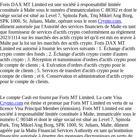
Foris DAX MT Limited est une société à responsabilité limitée
constituée à Malte sous le numéro d'immatriculation C 88392 et dont le
siège social est situé au Level 7, Spinola Park, Triq Mikiel Ang Borg,
SPK 1000, St. Julians, Malte, opérant sous le nom
Crypto.com
,
dûment autorisée par l'Autorité des services financiers de Malte en tant
que fournisseur de services d'actifs crypto conformément au règlement
2023/1114 sur les marchés des actifs crypto tel qu'il est mis en œuvre à
Malte par la loi sur les marchés des actifs crypto. Foris DAX MT
Limited est autorisé à fournir les services suivants : 1. Échange d'actifs
crypto contre des fonds ; 2. Échange d'actifs crypto contre d'autres
actifs crypto ; 3. Réception et transmission d'ordres d'actifs crypto pour
le compte de clients ; 4. Exécution d'ordres d'actifs crypto pour le
compte de clients ; 5. Services de transfert d'actifs crypto pour le
compte de clients ; et 6. Conservation et administration d'actifs crypto
pour le compte de clients.
Le compte Cash est fourni par Foris MT Limited. La carte Visa
Crypto.com
est émise et promue par Foris MT Limited en vertu de sa
licence Visa Principal Member (émission). Foris MT Limited est une
société à responsabilité limitée constituée à Malte, immatriculée sous le
numéro C 90348 et dont le siège social est situé au Level 7, Spinola
Park, Triq Mikiel Ang Borg, SPK 1000, St. Julians, Malte, dûment
agréée par la Malta Financial Services Authority en tant qu'institution
financière autorisée à émettre des monnaies électroniques en vertu de