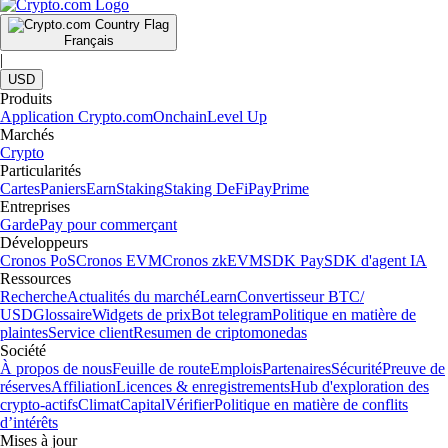
Français
|
USD
Produits
Application Crypto.com
Onchain
Level Up
Marchés
Crypto
Particularités
Cartes
Paniers
Earn
Staking
Staking DeFi
Pay
Prime
Entreprises
Garde
Pay pour commerçant
Développeurs
Cronos PoS
Cronos EVM
Cronos zkEVM
SDK Pay
SDK d'agent IA
Ressources
Recherche
Actualités du marché
Learn
Convertisseur BTC/
USD
Glossaire
Widgets de prix
Bot telegram
Politique en matière de
plaintes
Service client
Resumen de criptomonedas
Société
À propos de nous
Feuille de route
Emplois
Partenaires
Sécurité
Preuve de
réserves
Affiliation
Licences & enregistrements
Hub d'exploration des
crypto-actifs
Climat
Capital
Vérifier
Politique en matière de conflits
d’intérêts
Mises à jour