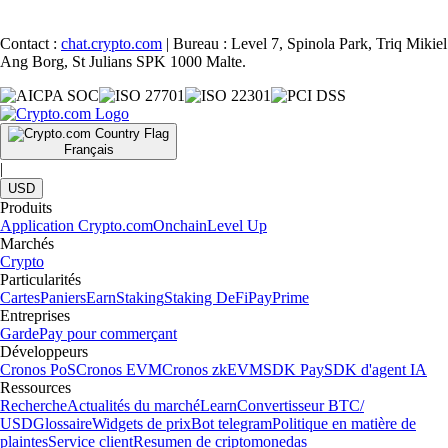
Contact :
chat.crypto.com
| Bureau : Level 7, Spinola Park, Triq Mikiel
Ang Borg, St Julians SPK 1000 Malte.
Français
|
USD
Produits
Application Crypto.com
Onchain
Level Up
Marchés
Crypto
Particularités
Cartes
Paniers
Earn
Staking
Staking DeFi
Pay
Prime
Entreprises
Garde
Pay pour commerçant
Développeurs
Cronos PoS
Cronos EVM
Cronos zkEVM
SDK Pay
SDK d'agent IA
Ressources
Recherche
Actualités du marché
Learn
Convertisseur BTC/
USD
Glossaire
Widgets de prix
Bot telegram
Politique en matière de
plaintes
Service client
Resumen de criptomonedas