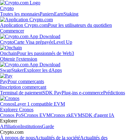
Crypto
Toutes les monnaies
Paniers
Earn
Staking
Application Crypto.com
Pour les utilisateurs du quotidien
Commencer
Crypto
Carte Visa prépayée
Level Up
Onchain
Pour les passionnés de Web3
Obtenir l'extension
Swap
Staker
Explorer les dApps
Pay
Pour commerçants
Inscription commerçant
Terminal de paiement
SDK Pay
Plug-ins e-commerce
Prédictions
Cronos
Layer 1 compatible EVM
Explorez Cronos
Cronos PoS
Cronos EVM
Cronos zkEVM
SDK d'agent IA
Explorer
Affiliation
Institutions
Garde
Crypto.com
À propos de nous
Actualités de la société
Actualités des