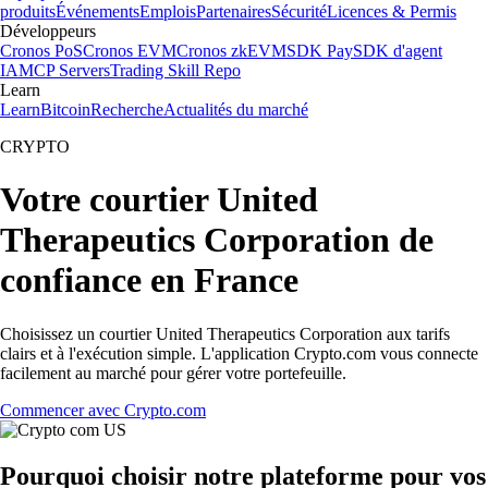
produits
Événements
Emplois
Partenaires
Sécurité
Licences & Permis
Développeurs
Cronos PoS
Cronos EVM
Cronos zkEVM
SDK Pay
SDK d'agent
IA
MCP Servers
Trading Skill Repo
Learn
Learn
Bitcoin
Recherche
Actualités du marché
CRYPTO
Votre courtier United
Therapeutics Corporation de
confiance en France
Choisissez un courtier United Therapeutics Corporation aux tarifs
clairs et à l'exécution simple. L'application Crypto.com vous connecte
facilement au marché pour gérer votre portefeuille.
Commencer avec Crypto.com
Pourquoi choisir notre plateforme pour vos