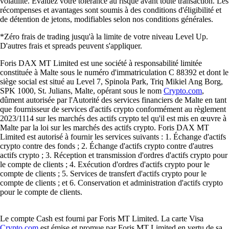
volatilité. Évaluez votre tolérance au risque avant toute transaction. Les
récompenses et avantages sont soumis à des conditions d'éligibilité et
de détention de jetons, modifiables selon nos conditions générales.
*Zéro frais de trading jusqu'à la limite de votre niveau Level Up.
D'autres frais et spreads peuvent s'appliquer.
Foris DAX MT Limited est une société à responsabilité limitée
constituée à Malte sous le numéro d'immatriculation C 88392 et dont le
siège social est situé au Level 7, Spinola Park, Triq Mikiel Ang Borg,
SPK 1000, St. Julians, Malte, opérant sous le nom
Crypto.com
,
dûment autorisée par l'Autorité des services financiers de Malte en tant
que fournisseur de services d'actifs crypto conformément au règlement
2023/1114 sur les marchés des actifs crypto tel qu'il est mis en œuvre à
Malte par la loi sur les marchés des actifs crypto. Foris DAX MT
Limited est autorisé à fournir les services suivants : 1. Échange d'actifs
crypto contre des fonds ; 2. Échange d'actifs crypto contre d'autres
actifs crypto ; 3. Réception et transmission d'ordres d'actifs crypto pour
le compte de clients ; 4. Exécution d'ordres d'actifs crypto pour le
compte de clients ; 5. Services de transfert d'actifs crypto pour le
compte de clients ; et 6. Conservation et administration d'actifs crypto
pour le compte de clients.
Le compte Cash est fourni par Foris MT Limited. La carte Visa
Crypto.com
est émise et promue par Foris MT Limited en vertu de sa