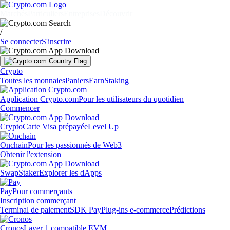
Marchés
Particuliers
Entreprises
Découvrir
/
Se connecter
S'inscrire
Crypto
Toutes les monnaies
Paniers
Earn
Staking
Application Crypto.com
Pour les utilisateurs du quotidien
Commencer
Crypto
Carte Visa prépayée
Level Up
Onchain
Pour les passionnés de Web3
Obtenir l'extension
Swap
Staker
Explorer les dApps
Pay
Pour commerçants
Inscription commerçant
Terminal de paiement
SDK Pay
Plug-ins e-commerce
Prédictions
Cronos
Layer 1 compatible EVM