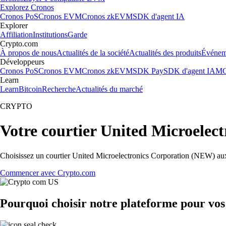
Explorez Cronos
Cronos PoS
Cronos EVM
Cronos zkEVM
SDK d'agent IA
Explorer
Affiliation
Institutions
Garde
Crypto.com
À propos de nous
Actualités de la société
Actualités des produits
Événem
Développeurs
Cronos PoS
Cronos EVM
Cronos zkEVM
SDK Pay
SDK d'agent IA
MC
Learn
Learn
Bitcoin
Recherche
Actualités du marché
CRYPTO
Votre courtier United Microelec
Choisissez un courtier United Microelectronics Corporation (NEW) aux t
Commencer avec Crypto.com
Pourquoi choisir notre plateforme pour vo