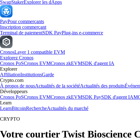
Swap
Staker
Explorer les dApps
Pay
Pour commerçants
Inscription commerçant
Terminal de paiement
SDK Pay
Plug-ins e-commerce
Cronos
Layer 1 compatible EVM
Explorez Cronos
Cronos PoS
Cronos EVM
Cronos zkEVM
SDK d'agent IA
Explorer
Affiliation
Institutions
Garde
Crypto.com
À propos de nous
Actualités de la société
Actualités des produits
Événem
Développeurs
Cronos PoS
Cronos EVM
Cronos zkEVM
SDK Pay
SDK d'agent IA
MC
Learn
Learn
Bitcoin
Recherche
Actualités du marché
CRYPTO
Votre courtier Twist Bioscience 