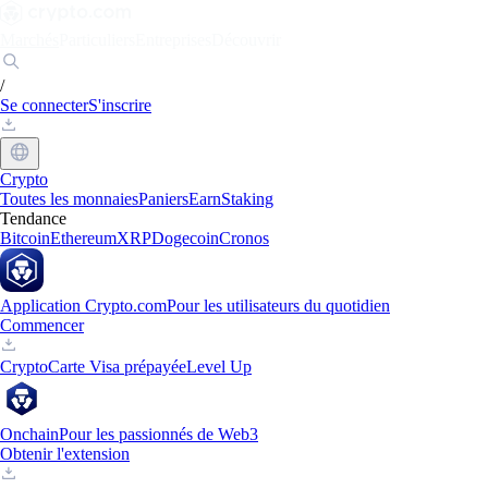
Marchés
Particuliers
Entreprises
Découvrir
/
Se connecter
S'inscrire
Crypto
Toutes les monnaies
Paniers
Earn
Staking
Tendance
Bitcoin
Ethereum
XRP
Dogecoin
Cronos
Application Crypto.com
Pour les utilisateurs du quotidien
Commencer
Crypto
Carte Visa prépayée
Level Up
Onchain
Pour les passionnés de Web3
Obtenir l'extension