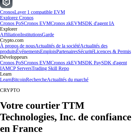
Cronos
Layer 1 compatible EVM
Explorez Cronos
Cronos PoS
Cronos EVM
Cronos zkEVM
SDK d'agent IA
Explorer
Affiliation
Institutions
Garde
Crypto.com
À propos de nous
Actualités de la société
Actualités des
produits
Événements
Emplois
Partenaires
Sécurité
Licences & Permis
Développeurs
Cronos PoS
Cronos EVM
Cronos zkEVM
SDK Pay
SDK d'agent
IA
MCP Servers
Trading Skill Repo
Learn
Learn
Bitcoin
Recherche
Actualités du marché
CRYPTO
Votre courtier TTM
Technologies, Inc. de confiance
en France