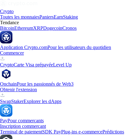
Crypto
Toutes les monnaies
Paniers
Earn
Staking
Tendance
Bitcoin
Ethereum
XRP
Dogecoin
Cronos
Application Crypto.com
Pour les utilisateurs du quotidien
Commencer
Crypto
Carte Visa prépayée
Level Up
Onchain
Pour les passionnés de Web3
Obtenir l'extension
Swap
Staker
Explorer les dApps
Pay
Pour commerçants
Inscription commerçant
Terminal de paiement
SDK Pay
Plug-ins e-commerce
Prédictions