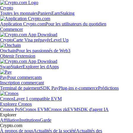
Crypto
Toutes les monnaies
Paniers
Earn
Staking
Application Crypto.com
Pour les utilisateurs du quotidien
Commencer
Crypto
Carte Visa prépayée
Level Up
Onchain
Pour les passionnés de Web3
Obtenir l'extension
Swap
Staker
Explorer les dApps
Pay
Pour commerçants
Inscription commerçant
Terminal de paiement
SDK Pay
Plug-ins e-commerce
Prédictions
Cronos
Layer 1 compatible EVM
Explorez Cronos
Cronos PoS
Cronos EVM
Cronos zkEVM
SDK d'agent IA
Explorer
Affiliation
Institutions
Garde
Crypto.com
À propos de nous
Actualités de la société
Actualités des