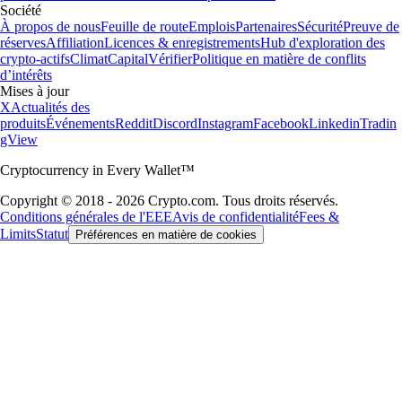
Société
À propos de nous
Feuille de route
Emplois
Partenaires
Sécurité
Preuve de
réserves
Affiliation
Licences & enregistrements
Hub d'exploration des
crypto-actifs
Climat
Capital
Vérifier
Politique en matière de conflits
d’intérêts
Mises à jour
X
Actualités des
produits
Événements
Reddit
Discord
Instagram
Facebook
Linkedin
Tradin
gView
Cryptocurrency in Every Wallet™
Copyright © 2018 - 2026 Crypto.com. Tous droits réservés.
Conditions générales de l'EEE
Avis de confidentialité
Fees &
Limits
Statut
Préférences en matière de cookies