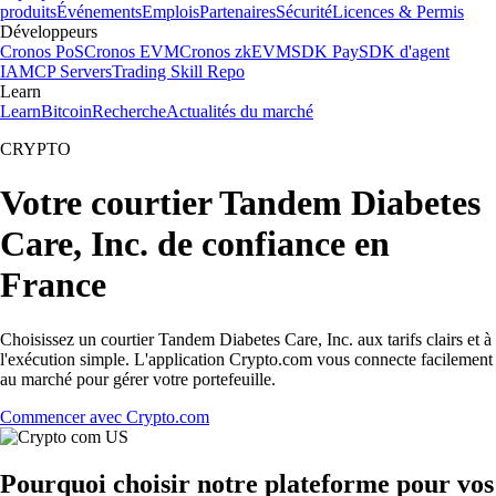
produits
Événements
Emplois
Partenaires
Sécurité
Licences & Permis
Développeurs
Cronos PoS
Cronos EVM
Cronos zkEVM
SDK Pay
SDK d'agent
IA
MCP Servers
Trading Skill Repo
Learn
Learn
Bitcoin
Recherche
Actualités du marché
CRYPTO
Votre courtier Tandem Diabetes
Care, Inc. de confiance en
France
Choisissez un courtier Tandem Diabetes Care, Inc. aux tarifs clairs et à
l'exécution simple. L'application Crypto.com vous connecte facilement
au marché pour gérer votre portefeuille.
Commencer avec Crypto.com
Pourquoi choisir notre plateforme pour vos