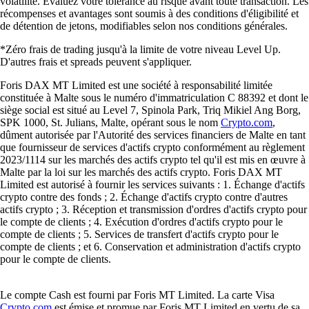
volatilité. Évaluez votre tolérance au risque avant toute transaction. Les
récompenses et avantages sont soumis à des conditions d'éligibilité et
de détention de jetons, modifiables selon nos conditions générales.
*Zéro frais de trading jusqu'à la limite de votre niveau Level Up.
D'autres frais et spreads peuvent s'appliquer.
Foris DAX MT Limited est une société à responsabilité limitée
constituée à Malte sous le numéro d'immatriculation C 88392 et dont le
siège social est situé au Level 7, Spinola Park, Triq Mikiel Ang Borg,
SPK 1000, St. Julians, Malte, opérant sous le nom
Crypto.com
,
dûment autorisée par l'Autorité des services financiers de Malte en tant
que fournisseur de services d'actifs crypto conformément au règlement
2023/1114 sur les marchés des actifs crypto tel qu'il est mis en œuvre à
Malte par la loi sur les marchés des actifs crypto. Foris DAX MT
Limited est autorisé à fournir les services suivants : 1. Échange d'actifs
crypto contre des fonds ; 2. Échange d'actifs crypto contre d'autres
actifs crypto ; 3. Réception et transmission d'ordres d'actifs crypto pour
le compte de clients ; 4. Exécution d'ordres d'actifs crypto pour le
compte de clients ; 5. Services de transfert d'actifs crypto pour le
compte de clients ; et 6. Conservation et administration d'actifs crypto
pour le compte de clients.
Le compte Cash est fourni par Foris MT Limited. La carte Visa
Crypto.com
est émise et promue par Foris MT Limited en vertu de sa