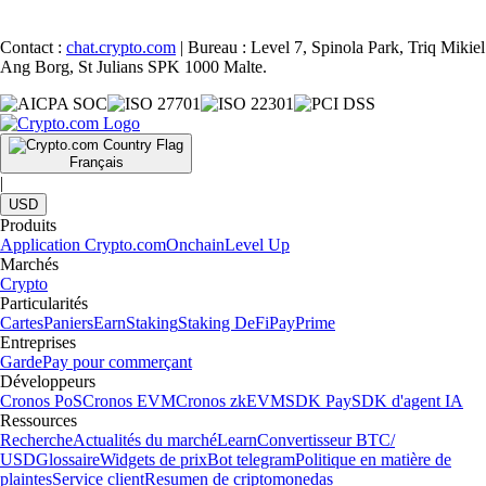
Contact :
chat.crypto.com
| Bureau : Level 7, Spinola Park, Triq Mikiel
Ang Borg, St Julians SPK 1000 Malte.
Français
|
USD
Produits
Application Crypto.com
Onchain
Level Up
Marchés
Crypto
Particularités
Cartes
Paniers
Earn
Staking
Staking DeFi
Pay
Prime
Entreprises
Garde
Pay pour commerçant
Développeurs
Cronos PoS
Cronos EVM
Cronos zkEVM
SDK Pay
SDK d'agent IA
Ressources
Recherche
Actualités du marché
Learn
Convertisseur BTC/
USD
Glossaire
Widgets de prix
Bot telegram
Politique en matière de
plaintes
Service client
Resumen de criptomonedas