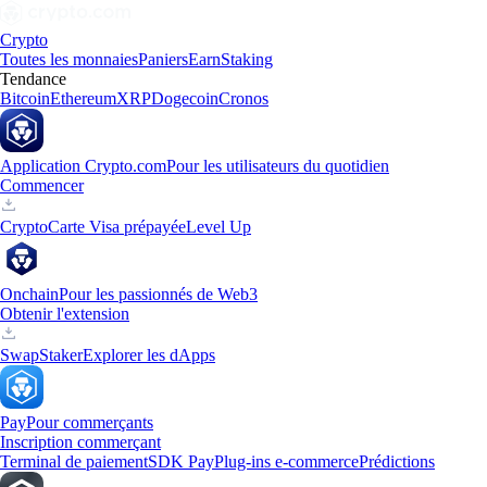
Crypto
Toutes les monnaies
Paniers
Earn
Staking
Tendance
Bitcoin
Ethereum
XRP
Dogecoin
Cronos
Application Crypto.com
Pour les utilisateurs du quotidien
Commencer
Crypto
Carte Visa prépayée
Level Up
Onchain
Pour les passionnés de Web3
Obtenir l'extension
Swap
Staker
Explorer les dApps
Pay
Pour commerçants
Inscription commerçant
Terminal de paiement
SDK Pay
Plug-ins e-commerce
Prédictions