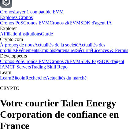
Cronos
Layer 1 compatible EVM
Explorez Cronos
Cronos PoS
Cronos EVM
Cronos zkEVM
SDK d'agent IA
Explorer
Affiliation
Institutions
Garde
Crypto.com
À propos de nous
Actualités de la société
Actualités des
produits
Événements
Emplois
Partenaires
Sécurité
Licences & Permis
Développeurs
Cronos PoS
Cronos EVM
Cronos zkEVM
SDK Pay
SDK d'agent
IA
MCP Servers
Trading Skill Repo
Learn
Learn
Bitcoin
Recherche
Actualités du marché
CRYPTO
Votre courtier Talen Energy
Corporation de confiance en
France