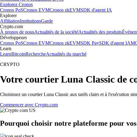
Explorez Cronos
Cronos PoS
Cronos EVM
Cronos zkEVM
SDK d'agent IA
Explorer
Affiliation
Institutions
Garde
Crypto.com
À propos de nous
Actualités de la société
Actualités des produits
Événem
Développeurs
Cronos PoS
Cronos EVM
Cronos zkEVM
SDK Pay
SDK d'agent IA
MC
Learn
Learn
Bitcoin
Recherche
Actualités du marché
CRYPTO
Votre courtier Luna Classic de c
Choisissez un courtier Luna Classic aux tarifs clairs et à l'exécution 
Commencer avec Crypto.com
Pourquoi choisir notre plateforme pour vos