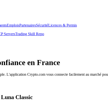
ents
Emplois
Partenaires
Sécurité
Licences & Permis
P Servers
Trading Skill Repo
onfiance en France
simple. L'application Crypto.com vous connecte facilement au marché pour
 Luna Classic