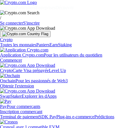
Marchés
Particuliers
Entreprises
Découvrir
/
Se connecter
S'inscrire
Crypto
Toutes les monnaies
Paniers
Earn
Staking
Application Crypto.com
Pour les utilisateurs du quotidien
Commencer
Crypto
Carte Visa prépayée
Level Up
Onchain
Pour les passionnés de Web3
Obtenir l'extension
Swap
Staker
Explorer les dApps
Pay
Pour commerçants
Inscription commerçant
Terminal de paiement
SDK Pay
Plug-ins e-commerce
Prédictions
Cronos
Layer 1 compatible EVM