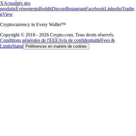
X
Actualités des
produits
Événements
Reddit
Discord
Instagram
Facebook
Linkedin
Tradin
gView
Cryptocurrency in Every Wallet™
Copyright © 2018 - 2026 Crypto.com. Tous droits réservés.
Conditions générales de l'EEE
Avis de confidentialité
Fees &
Limits
Statut
Préférences en matière de cookies