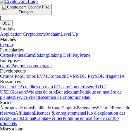
Français
|
USD
Produits
Application Crypto.com
Onchain
Level Up
Marchés
Crypto
Particularités
Cartes
Paniers
Earn
Staking
Staking DeFi
Pay
Prime
Entreprises
Garde
Pay pour commerçant
Développeurs
Cronos PoS
Cronos EVM
Cronos zkEVM
SDK Pay
SDK d'agent IA
Ressources
Recherche
Actualités du marché
Learn
Convertisseur BTC/
USD
Glossaire
Widgets de prix
Bot telegram
Politique en matière de
plaintes
Service client
Resumen de criptomonedas
Société
À propos de nous
Feuille de route
Emplois
Partenaires
Sécurité
Preuve de
réserves
Affiliation
Licences & enregistrements
Hub d'exploration des
crypto-actifs
Climat
Capital
Vérifier
Politique en matière de conflits
d’intérêts
Mises à jour