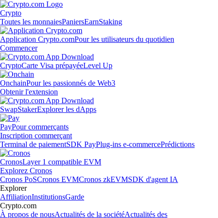
Crypto
Toutes les monnaies
Paniers
Earn
Staking
Application Crypto.com
Pour les utilisateurs du quotidien
Commencer
Crypto
Carte Visa prépayée
Level Up
Onchain
Pour les passionnés de Web3
Obtenir l'extension
Swap
Staker
Explorer les dApps
Pay
Pour commerçants
Inscription commerçant
Terminal de paiement
SDK Pay
Plug-ins e-commerce
Prédictions
Cronos
Layer 1 compatible EVM
Explorez Cronos
Cronos PoS
Cronos EVM
Cronos zkEVM
SDK d'agent IA
Explorer
Affiliation
Institutions
Garde
Crypto.com
À propos de nous
Actualités de la société
Actualités des