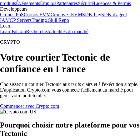
produits
Événements
Emplois
Partenaires
Sécurité
Licences & Permis
Développeurs
Cronos PoS
Cronos EVM
Cronos zkEVM
SDK Pay
SDK d'agent
IA
MCP Servers
Trading Skill Repo
Learn
Learn
Bitcoin
Recherche
Actualités du marché
CRYPTO
Votre courtier Tectonic de
confiance en France
Choisissez un courtier Tectonic aux tarifs clairs et à l'exécution simple.
L'application Crypto.com vous connecte facilement au marché pour
gérer votre portefeuille.
Commencer avec Crypto.com
Pourquoi choisir notre plateforme pour vos
Tectonic