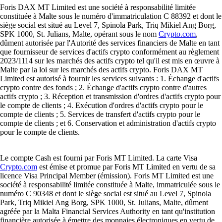
Foris DAX MT Limited est une société à responsabilité limitée
constituée à Malte sous le numéro d'immatriculation C 88392 et dont le
siège social est situé au Level 7, Spinola Park, Triq Mikiel Ang Borg,
SPK 1000, St. Julians, Malte, opérant sous le nom
Crypto.com
,
dûment autorisée par l'Autorité des services financiers de Malte en tant
que fournisseur de services d'actifs crypto conformément au règlement
2023/1114 sur les marchés des actifs crypto tel qu'il est mis en œuvre à
Malte par la loi sur les marchés des actifs crypto. Foris DAX MT
Limited est autorisé à fournir les services suivants : 1. Échange d'actifs
crypto contre des fonds ; 2. Échange d'actifs crypto contre d'autres
actifs crypto ; 3. Réception et transmission d'ordres d'actifs crypto pour
le compte de clients ; 4. Exécution d'ordres d'actifs crypto pour le
compte de clients ; 5. Services de transfert d'actifs crypto pour le
compte de clients ; et 6. Conservation et administration d'actifs crypto
pour le compte de clients.
Le compte Cash est fourni par Foris MT Limited. La carte Visa
Crypto.com
est émise et promue par Foris MT Limited en vertu de sa
licence Visa Principal Member (émission). Foris MT Limited est une
société à responsabilité limitée constituée à Malte, immatriculée sous le
numéro C 90348 et dont le siège social est situé au Level 7, Spinola
Park, Triq Mikiel Ang Borg, SPK 1000, St. Julians, Malte, dûment
agréée par la Malta Financial Services Authority en tant qu'institution
financière autorisée à émettre des monnaies électroniques en vertu de