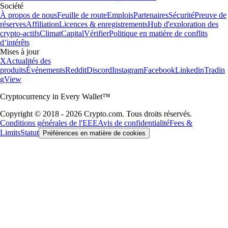
Société
À propos de nous
Feuille de route
Emplois
Partenaires
Sécurité
Preuve de
réserves
Affiliation
Licences & enregistrements
Hub d'exploration des
crypto-actifs
Climat
Capital
Vérifier
Politique en matière de conflits
d’intérêts
Mises à jour
X
Actualités des
produits
Événements
Reddit
Discord
Instagram
Facebook
Linkedin
Tradin
gView
Cryptocurrency in Every Wallet™
Copyright © 2018 - 2026 Crypto.com. Tous droits réservés.
Conditions générales de l'EEE
Avis de confidentialité
Fees &
Limits
Statut
Préférences en matière de cookies