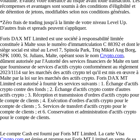
volatilité. Évaluez votre tolérance au risque avant toute transaction. Les
récompenses et avantages sont soumis à des conditions d'éligibilité et
de détention de jetons, modifiables selon nos conditions générales.
*Zéro frais de trading jusqu'à la limite de votre niveau Level Up.
D'autres frais et spreads peuvent s'appliquer.
Foris DAX MT Limited est une société à responsabilité limitée
constituée à Malte sous le numéro d'immatriculation C 88392 et dont le
siège social est situé au Level 7, Spinola Park, Triq Mikiel Ang Borg,
SPK 1000, St. Julians, Malte, opérant sous le nom
Crypto.com
,
dûment autorisée par l'Autorité des services financiers de Malte en tant
que fournisseur de services d'actifs crypto conformément au règlement
2023/1114 sur les marchés des actifs crypto tel qu'il est mis en œuvre à
Malte par la loi sur les marchés des actifs crypto. Foris DAX MT
Limited est autorisé à fournir les services suivants : 1. Échange d'actifs
crypto contre des fonds ; 2. Échange d'actifs crypto contre d'autres
actifs crypto ; 3. Réception et transmission d'ordres d'actifs crypto pour
le compte de clients ; 4. Exécution d'ordres d'actifs crypto pour le
compte de clients ; 5. Services de transfert d'actifs crypto pour le
compte de clients ; et 6. Conservation et administration d'actifs crypto
pour le compte de clients.
Le compte Cash est fourni par Foris MT Limited. La carte Visa
Crypto.com
est émise et promue par Foris MT Limited en vertu de sa