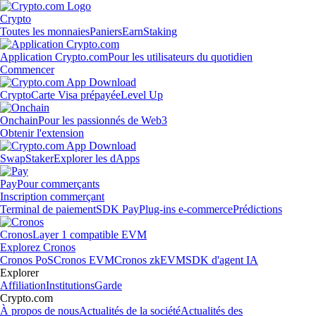
Crypto
Toutes les monnaies
Paniers
Earn
Staking
Application Crypto.com
Pour les utilisateurs du quotidien
Commencer
Crypto
Carte Visa prépayée
Level Up
Onchain
Pour les passionnés de Web3
Obtenir l'extension
Swap
Staker
Explorer les dApps
Pay
Pour commerçants
Inscription commerçant
Terminal de paiement
SDK Pay
Plug-ins e-commerce
Prédictions
Cronos
Layer 1 compatible EVM
Explorez Cronos
Cronos PoS
Cronos EVM
Cronos zkEVM
SDK d'agent IA
Explorer
Affiliation
Institutions
Garde
Crypto.com
À propos de nous
Actualités de la société
Actualités des