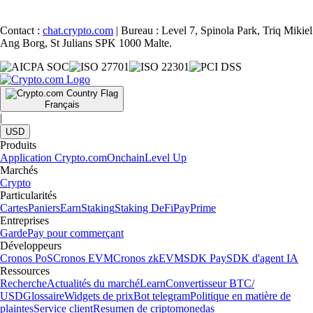
Contact :
chat.crypto.com
| Bureau : Level 7, Spinola Park, Triq Mikiel
Ang Borg, St Julians SPK 1000 Malte.
Français
|
USD
Produits
Application Crypto.com
Onchain
Level Up
Marchés
Crypto
Particularités
Cartes
Paniers
Earn
Staking
Staking DeFi
Pay
Prime
Entreprises
Garde
Pay pour commerçant
Développeurs
Cronos PoS
Cronos EVM
Cronos zkEVM
SDK Pay
SDK d'agent IA
Ressources
Recherche
Actualités du marché
Learn
Convertisseur BTC/
USD
Glossaire
Widgets de prix
Bot telegram
Politique en matière de
plaintes
Service client
Resumen de criptomonedas