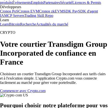
produits
Événements
Emplois
Partenaires
Sécurité
Licences & Permis
Développeurs
Cronos PoS
Cronos EVM
Cronos zkEVM
SDK Pay
SDK d'agent
IA
MCP Servers
Trading Skill Repo
Learn
Learn
Bitcoin
Recherche
Actualités du marché
CRYPTO
Votre courtier Transdigm Group
Incorporated de confiance en
France
Choisissez un courtier Transdigm Group Incorporated aux tarifs clairs
et à l'exécution simple. L'application Crypto.com vous connecte
facilement au marché pour gérer votre portefeuille.
Commencer avec Crypto.com
Pourquoi choisir notre plateforme pour vos