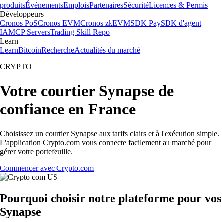
produits
Événements
Emplois
Partenaires
Sécurité
Licences & Permis
Développeurs
Cronos PoS
Cronos EVM
Cronos zkEVM
SDK Pay
SDK d'agent
IA
MCP Servers
Trading Skill Repo
Learn
Learn
Bitcoin
Recherche
Actualités du marché
CRYPTO
Votre courtier Synapse de
confiance en France
Choisissez un courtier Synapse aux tarifs clairs et à l'exécution simple.
L'application Crypto.com vous connecte facilement au marché pour
gérer votre portefeuille.
Commencer avec Crypto.com
Pourquoi choisir notre plateforme pour vos
Synapse