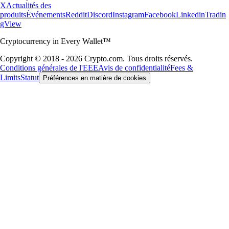
X
Actualités des
produits
Événements
Reddit
Discord
Instagram
Facebook
Linkedin
Tradin
gView
Cryptocurrency in Every Wallet™
Copyright © 2018 - 2026 Crypto.com. Tous droits réservés.
Conditions générales de l'EEE
Avis de confidentialité
Fees &
Limits
Statut
Préférences en matière de cookies