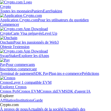
Crypto
Toutes les monnaies
Paniers
Earn
Staking
Application Crypto.com
Pour les utilisateurs du quotidien
Commencer
Crypto
Carte Visa prépayée
Level Up
Onchain
Pour les passionnés de Web3
Obtenir l'extension
Swap
Staker
Explorer les dApps
Pay
Pour commerçants
Inscription commerçant
Terminal de paiement
SDK Pay
Plug-ins e-commerce
Prédictions
Cronos
Layer 1 compatible EVM
Explorez Cronos
Cronos PoS
Cronos EVM
Cronos zkEVM
SDK d'agent IA
Explorer
Affiliation
Institutions
Garde
Crypto.com
À propos de nous
Actualités de la société
Actualités des