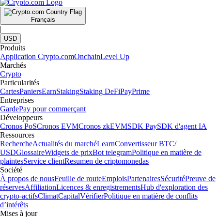
Français
|
USD
Produits
Application Crypto.com
Onchain
Level Up
Marchés
Crypto
Particularités
Cartes
Paniers
Earn
Staking
Staking DeFi
Pay
Prime
Entreprises
Garde
Pay pour commerçant
Développeurs
Cronos PoS
Cronos EVM
Cronos zkEVM
SDK Pay
SDK d'agent IA
Ressources
Recherche
Actualités du marché
Learn
Convertisseur BTC/
USD
Glossaire
Widgets de prix
Bot telegram
Politique en matière de
plaintes
Service client
Resumen de criptomonedas
Société
À propos de nous
Feuille de route
Emplois
Partenaires
Sécurité
Preuve de
réserves
Affiliation
Licences & enregistrements
Hub d'exploration des
crypto-actifs
Climat
Capital
Vérifier
Politique en matière de conflits
d’intérêts
Mises à jour