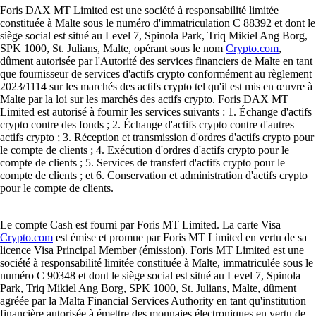
Foris DAX MT Limited est une société à responsabilité limitée
constituée à Malte sous le numéro d'immatriculation C 88392 et dont le
siège social est situé au Level 7, Spinola Park, Triq Mikiel Ang Borg,
SPK 1000, St. Julians, Malte, opérant sous le nom
Crypto.com
,
dûment autorisée par l'Autorité des services financiers de Malte en tant
que fournisseur de services d'actifs crypto conformément au règlement
2023/1114 sur les marchés des actifs crypto tel qu'il est mis en œuvre à
Malte par la loi sur les marchés des actifs crypto. Foris DAX MT
Limited est autorisé à fournir les services suivants : 1. Échange d'actifs
crypto contre des fonds ; 2. Échange d'actifs crypto contre d'autres
actifs crypto ; 3. Réception et transmission d'ordres d'actifs crypto pour
le compte de clients ; 4. Exécution d'ordres d'actifs crypto pour le
compte de clients ; 5. Services de transfert d'actifs crypto pour le
compte de clients ; et 6. Conservation et administration d'actifs crypto
pour le compte de clients.
Le compte Cash est fourni par Foris MT Limited. La carte Visa
Crypto.com
est émise et promue par Foris MT Limited en vertu de sa
licence Visa Principal Member (émission). Foris MT Limited est une
société à responsabilité limitée constituée à Malte, immatriculée sous le
numéro C 90348 et dont le siège social est situé au Level 7, Spinola
Park, Triq Mikiel Ang Borg, SPK 1000, St. Julians, Malte, dûment
agréée par la Malta Financial Services Authority en tant qu'institution
financière autorisée à émettre des monnaies électroniques en vertu de