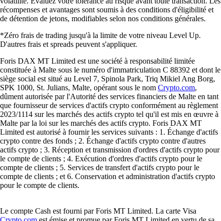
volatilité. Évaluez votre tolérance au risque avant toute transaction. Les
récompenses et avantages sont soumis à des conditions d'éligibilité et
de détention de jetons, modifiables selon nos conditions générales.
*Zéro frais de trading jusqu'à la limite de votre niveau Level Up.
D'autres frais et spreads peuvent s'appliquer.
Foris DAX MT Limited est une société à responsabilité limitée
constituée à Malte sous le numéro d'immatriculation C 88392 et dont le
siège social est situé au Level 7, Spinola Park, Triq Mikiel Ang Borg,
SPK 1000, St. Julians, Malte, opérant sous le nom
Crypto.com
,
dûment autorisée par l'Autorité des services financiers de Malte en tant
que fournisseur de services d'actifs crypto conformément au règlement
2023/1114 sur les marchés des actifs crypto tel qu'il est mis en œuvre à
Malte par la loi sur les marchés des actifs crypto. Foris DAX MT
Limited est autorisé à fournir les services suivants : 1. Échange d'actifs
crypto contre des fonds ; 2. Échange d'actifs crypto contre d'autres
actifs crypto ; 3. Réception et transmission d'ordres d'actifs crypto pour
le compte de clients ; 4. Exécution d'ordres d'actifs crypto pour le
compte de clients ; 5. Services de transfert d'actifs crypto pour le
compte de clients ; et 6. Conservation et administration d'actifs crypto
pour le compte de clients.
Le compte Cash est fourni par Foris MT Limited. La carte Visa
Crypto.com
est émise et promue par Foris MT Limited en vertu de sa