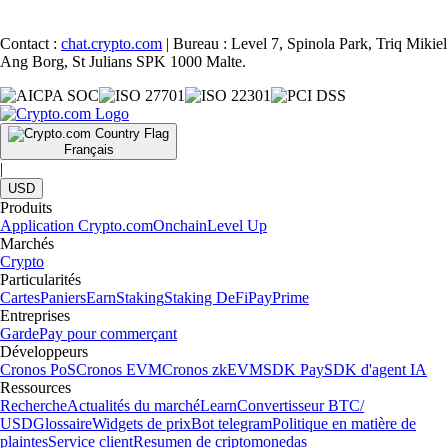
Contact :
chat.crypto.com
| Bureau : Level 7, Spinola Park, Triq Mikiel
Ang Borg, St Julians SPK 1000 Malte.
Français
|
USD
Produits
Application Crypto.com
Onchain
Level Up
Marchés
Crypto
Particularités
Cartes
Paniers
Earn
Staking
Staking DeFi
Pay
Prime
Entreprises
Garde
Pay pour commerçant
Développeurs
Cronos PoS
Cronos EVM
Cronos zkEVM
SDK Pay
SDK d'agent IA
Ressources
Recherche
Actualités du marché
Learn
Convertisseur BTC/
USD
Glossaire
Widgets de prix
Bot telegram
Politique en matière de
plaintes
Service client
Resumen de criptomonedas