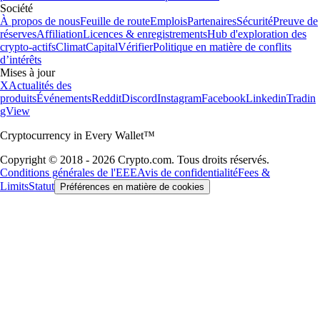
Société
À propos de nous
Feuille de route
Emplois
Partenaires
Sécurité
Preuve de
réserves
Affiliation
Licences & enregistrements
Hub d'exploration des
crypto-actifs
Climat
Capital
Vérifier
Politique en matière de conflits
d’intérêts
Mises à jour
X
Actualités des
produits
Événements
Reddit
Discord
Instagram
Facebook
Linkedin
Tradin
gView
Cryptocurrency in Every Wallet™
Copyright © 2018 - 2026 Crypto.com. Tous droits réservés.
Conditions générales de l'EEE
Avis de confidentialité
Fees &
Limits
Statut
Préférences en matière de cookies