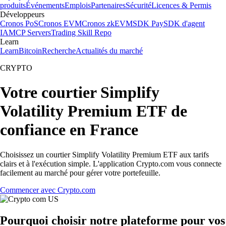
produits
Événements
Emplois
Partenaires
Sécurité
Licences & Permis
Développeurs
Cronos PoS
Cronos EVM
Cronos zkEVM
SDK Pay
SDK d'agent
IA
MCP Servers
Trading Skill Repo
Learn
Learn
Bitcoin
Recherche
Actualités du marché
CRYPTO
Votre courtier Simplify
Volatility Premium ETF de
confiance en France
Choisissez un courtier Simplify Volatility Premium ETF aux tarifs
clairs et à l'exécution simple. L'application Crypto.com vous connecte
facilement au marché pour gérer votre portefeuille.
Commencer avec Crypto.com
Pourquoi choisir notre plateforme pour vos