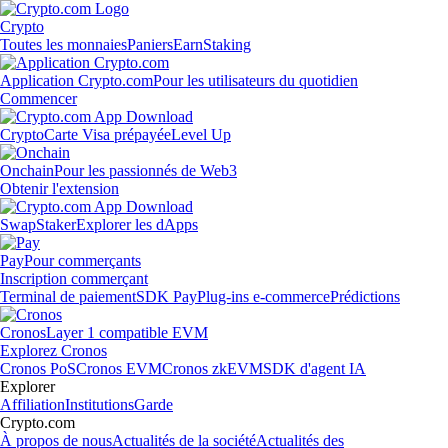
Crypto
Toutes les monnaies
Paniers
Earn
Staking
Application Crypto.com
Pour les utilisateurs du quotidien
Commencer
Crypto
Carte Visa prépayée
Level Up
Onchain
Pour les passionnés de Web3
Obtenir l'extension
Swap
Staker
Explorer les dApps
Pay
Pour commerçants
Inscription commerçant
Terminal de paiement
SDK Pay
Plug-ins e-commerce
Prédictions
Cronos
Layer 1 compatible EVM
Explorez Cronos
Cronos PoS
Cronos EVM
Cronos zkEVM
SDK d'agent IA
Explorer
Affiliation
Institutions
Garde
Crypto.com
À propos de nous
Actualités de la société
Actualités des