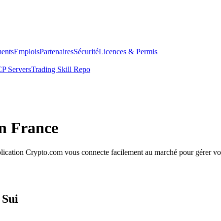
ents
Emplois
Partenaires
Sécurité
Licences & Permis
P Servers
Trading Skill Repo
en France
application Crypto.com vous connecte facilement au marché pour gérer vot
 Sui