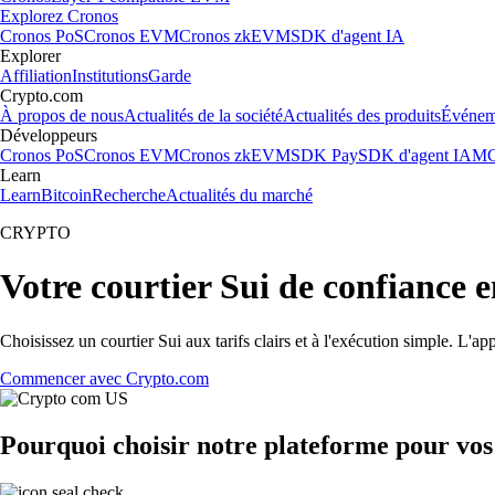
Explorez Cronos
Cronos PoS
Cronos EVM
Cronos zkEVM
SDK d'agent IA
Explorer
Affiliation
Institutions
Garde
Crypto.com
À propos de nous
Actualités de la société
Actualités des produits
Événem
Développeurs
Cronos PoS
Cronos EVM
Cronos zkEVM
SDK Pay
SDK d'agent IA
MC
Learn
Learn
Bitcoin
Recherche
Actualités du marché
CRYPTO
Votre courtier Sui de confiance 
Choisissez un courtier Sui aux tarifs clairs et à l'exécution simple. L'
Commencer avec Crypto.com
Pourquoi choisir notre plateforme pour vos