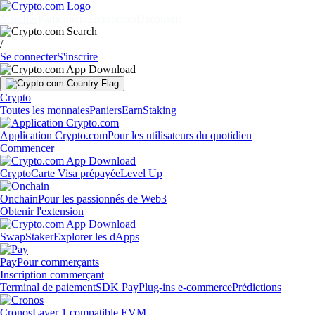
Marchés
Particuliers
Entreprises
Découvrir
/
Se connecter
S'inscrire
Crypto
Toutes les monnaies
Paniers
Earn
Staking
Application Crypto.com
Pour les utilisateurs du quotidien
Commencer
Crypto
Carte Visa prépayée
Level Up
Onchain
Pour les passionnés de Web3
Obtenir l'extension
Swap
Staker
Explorer les dApps
Pay
Pour commerçants
Inscription commerçant
Terminal de paiement
SDK Pay
Plug-ins e-commerce
Prédictions
Cronos
Layer 1 compatible EVM