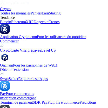
Crypto
Toutes les monnaies
Paniers
Earn
Staking
Tendance
Bitcoin
Ethereum
XRP
Dogecoin
Cronos
Application Crypto.com
Pour les utilisateurs du quotidien
Commencer
Crypto
Carte Visa prépayée
Level Up
Onchain
Pour les passionnés de Web3
Obtenir l'extension
Swap
Staker
Explorer les dApps
Pay
Pour commerçants
Inscription commerçant
Terminal de paiement
SDK Pay
Plug-ins e-commerce
Prédictions