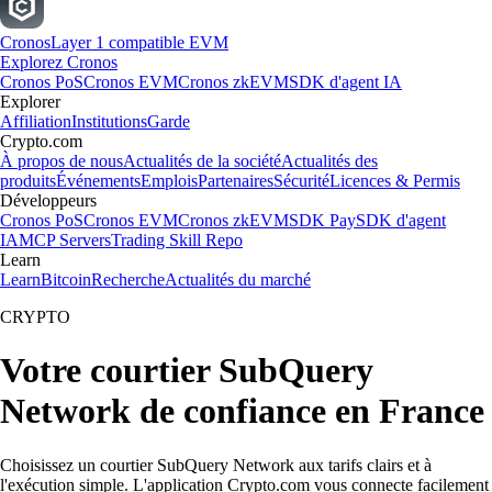
Cronos
Layer 1 compatible EVM
Explorez Cronos
Cronos PoS
Cronos EVM
Cronos zkEVM
SDK d'agent IA
Explorer
Affiliation
Institutions
Garde
Crypto.com
À propos de nous
Actualités de la société
Actualités des
produits
Événements
Emplois
Partenaires
Sécurité
Licences & Permis
Développeurs
Cronos PoS
Cronos EVM
Cronos zkEVM
SDK Pay
SDK d'agent
IA
MCP Servers
Trading Skill Repo
Learn
Learn
Bitcoin
Recherche
Actualités du marché
CRYPTO
Votre courtier SubQuery
Network de confiance en France
Choisissez un courtier SubQuery Network aux tarifs clairs et à
l'exécution simple. L'application Crypto.com vous connecte facilement