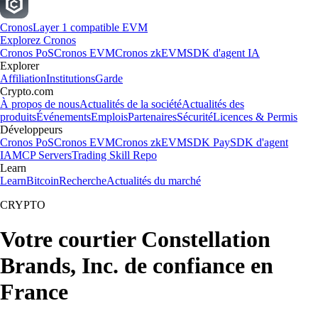
Cronos
Layer 1 compatible EVM
Explorez Cronos
Cronos PoS
Cronos EVM
Cronos zkEVM
SDK d'agent IA
Explorer
Affiliation
Institutions
Garde
Crypto.com
À propos de nous
Actualités de la société
Actualités des
produits
Événements
Emplois
Partenaires
Sécurité
Licences & Permis
Développeurs
Cronos PoS
Cronos EVM
Cronos zkEVM
SDK Pay
SDK d'agent
IA
MCP Servers
Trading Skill Repo
Learn
Learn
Bitcoin
Recherche
Actualités du marché
CRYPTO
Votre courtier Constellation
Brands, Inc. de confiance en
France