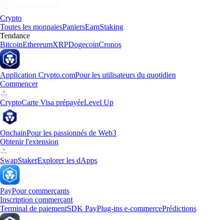
Crypto
Toutes les monnaies
Paniers
Earn
Staking
Tendance
Bitcoin
Ethereum
XRP
Dogecoin
Cronos
Application Crypto.com
Pour les utilisateurs du quotidien
Commencer
Crypto
Carte Visa prépayée
Level Up
Onchain
Pour les passionnés de Web3
Obtenir l'extension
Swap
Staker
Explorer les dApps
Pay
Pour commerçants
Inscription commerçant
Terminal de paiement
SDK Pay
Plug-ins e-commerce
Prédictions