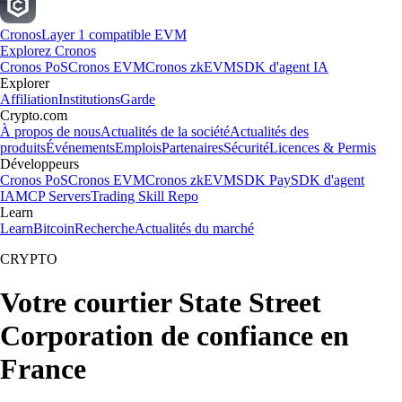
Cronos
Layer 1 compatible EVM
Explorez Cronos
Cronos PoS
Cronos EVM
Cronos zkEVM
SDK d'agent IA
Explorer
Affiliation
Institutions
Garde
Crypto.com
À propos de nous
Actualités de la société
Actualités des
produits
Événements
Emplois
Partenaires
Sécurité
Licences & Permis
Développeurs
Cronos PoS
Cronos EVM
Cronos zkEVM
SDK Pay
SDK d'agent
IA
MCP Servers
Trading Skill Repo
Learn
Learn
Bitcoin
Recherche
Actualités du marché
CRYPTO
Votre courtier State Street
Corporation de confiance en
France