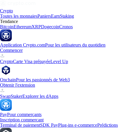
Crypto
Toutes les monnaies
Paniers
Earn
Staking
Tendance
Bitcoin
Ethereum
XRP
Dogecoin
Cronos
Application Crypto.com
Pour les utilisateurs du quotidien
Commencer
Crypto
Carte Visa prépayée
Level Up
Onchain
Pour les passionnés de Web3
Obtenir l'extension
Swap
Staker
Explorer les dApps
Pay
Pour commerçants
Inscription commerçant
Terminal de paiement
SDK Pay
Plug-ins e-commerce
Prédictions