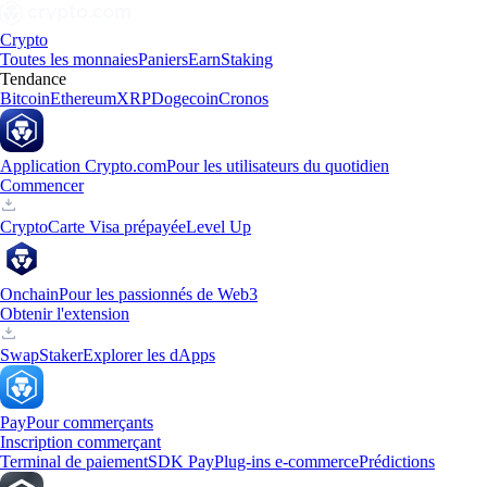
Crypto
Toutes les monnaies
Paniers
Earn
Staking
Tendance
Bitcoin
Ethereum
XRP
Dogecoin
Cronos
Application Crypto.com
Pour les utilisateurs du quotidien
Commencer
Crypto
Carte Visa prépayée
Level Up
Onchain
Pour les passionnés de Web3
Obtenir l'extension
Swap
Staker
Explorer les dApps
Pay
Pour commerçants
Inscription commerçant
Terminal de paiement
SDK Pay
Plug-ins e-commerce
Prédictions