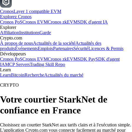
Cronos
Layer 1 compatible EVM
Explorez Cronos
Cronos PoS
Cronos EVM
Cronos zkEVM
SDK d'agent IA
Explorer
Affiliation
Institutions
Garde
Crypto.com
À propos de nous
Actualités de la société
Actualités des
produits
Événements
Emplois
Partenaires
Sécurité
Licences & Permis
Développeurs
Cronos PoS
Cronos EVM
Cronos zkEVM
SDK Pay
SDK d'agent
IA
MCP Servers
Trading Skill Repo
Learn
Learn
Bitcoin
Recherche
Actualités du marché
CRYPTO
Votre courtier StarkNet de
confiance en France
Choisissez un courtier StarkNet aux tarifs clairs et à l'exécution simple.
L'application Crypto.com vous connecte facilement au marché pour