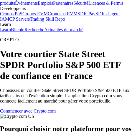
produits
Événements
Emplois
Partenaires
Sécurité
Licences & Permis
Développeurs
Cronos PoS
Cronos EVM
Cronos zkEVM
SDK Pay
SDK d'agent
IA
MCP Servers
Trading Skill Repo
Learn
Learn
Bitcoin
Recherche
Actualités du marché
CRYPTO
Votre courtier State Street
SPDR Portfolio S&P 500 ETF
de confiance en France
Choisissez un courtier State Street SPDR Portfolio S&P 500 ETF aux
tarifs clairs et à l'exécution simple. L'application Crypto.com vous
connecte facilement au marché pour gérer votre portefeuille.
Commencer avec Crypto.com
Pourquoi choisir notre plateforme pour vos