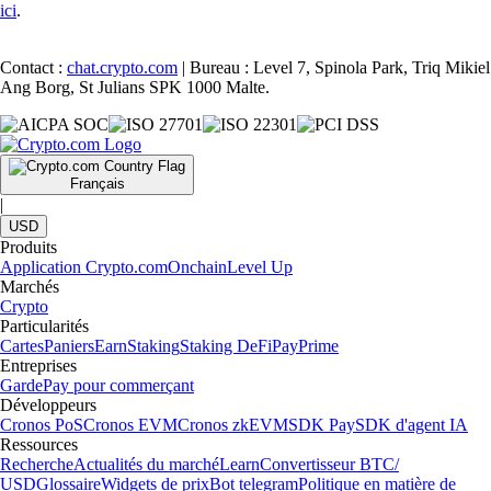
ici
.
Contact :
chat.crypto.com
| Bureau : Level 7, Spinola Park, Triq Mikiel
Ang Borg, St Julians SPK 1000 Malte.
Français
|
USD
Produits
Application Crypto.com
Onchain
Level Up
Marchés
Crypto
Particularités
Cartes
Paniers
Earn
Staking
Staking DeFi
Pay
Prime
Entreprises
Garde
Pay pour commerçant
Développeurs
Cronos PoS
Cronos EVM
Cronos zkEVM
SDK Pay
SDK d'agent IA
Ressources
Recherche
Actualités du marché
Learn
Convertisseur BTC/
USD
Glossaire
Widgets de prix
Bot telegram
Politique en matière de