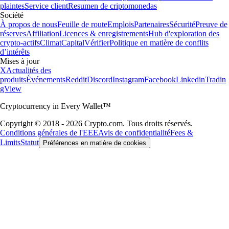
plaintes
Service client
Resumen de criptomonedas
Société
À propos de nous
Feuille de route
Emplois
Partenaires
Sécurité
Preuve de
réserves
Affiliation
Licences & enregistrements
Hub d'exploration des
crypto-actifs
Climat
Capital
Vérifier
Politique en matière de conflits
d’intérêts
Mises à jour
X
Actualités des
produits
Événements
Reddit
Discord
Instagram
Facebook
Linkedin
Tradin
gView
Cryptocurrency in Every Wallet™
Copyright © 2018 - 2026 Crypto.com. Tous droits réservés.
Conditions générales de l'EEE
Avis de confidentialité
Fees &
Limits
Statut
Préférences en matière de cookies