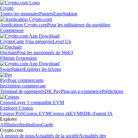
Crypto
Toutes les monnaies
Paniers
Earn
Staking
Application Crypto.com
Pour les utilisateurs du quotidien
Commencer
Crypto
Carte Visa prépayée
Level Up
Onchain
Pour les passionnés de Web3
Obtenir l'extension
Swap
Staker
Explorer les dApps
Pay
Pour commerçants
Inscription commerçant
Terminal de paiement
SDK Pay
Plug-ins e-commerce
Prédictions
Cronos
Layer 1 compatible EVM
Explorez Cronos
Cronos PoS
Cronos EVM
Cronos zkEVM
SDK d'agent IA
Explorer
Affiliation
Institutions
Garde
Crypto.com
À propos de nous
Actualités de la société
Actualités des