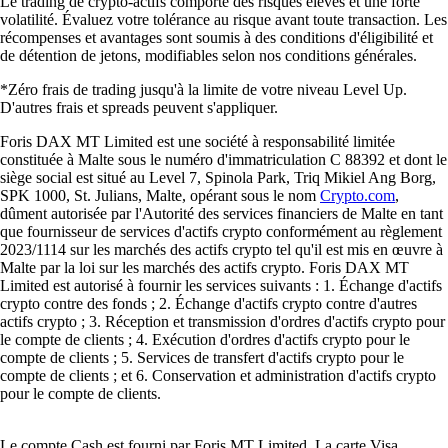
Le trading de crypto-actifs comporte des risques élevés et une forte
volatilité. Évaluez votre tolérance au risque avant toute transaction. Les
récompenses et avantages sont soumis à des conditions d'éligibilité et
de détention de jetons, modifiables selon nos conditions générales.
*Zéro frais de trading jusqu'à la limite de votre niveau Level Up.
D'autres frais et spreads peuvent s'appliquer.
Foris DAX MT Limited est une société à responsabilité limitée
constituée à Malte sous le numéro d'immatriculation C 88392 et dont le
siège social est situé au Level 7, Spinola Park, Triq Mikiel Ang Borg,
SPK 1000, St. Julians, Malte, opérant sous le nom
Crypto.com
,
dûment autorisée par l'Autorité des services financiers de Malte en tant
que fournisseur de services d'actifs crypto conformément au règlement
2023/1114 sur les marchés des actifs crypto tel qu'il est mis en œuvre à
Malte par la loi sur les marchés des actifs crypto. Foris DAX MT
Limited est autorisé à fournir les services suivants : 1. Échange d'actifs
crypto contre des fonds ; 2. Échange d'actifs crypto contre d'autres
actifs crypto ; 3. Réception et transmission d'ordres d'actifs crypto pour
le compte de clients ; 4. Exécution d'ordres d'actifs crypto pour le
compte de clients ; 5. Services de transfert d'actifs crypto pour le
compte de clients ; et 6. Conservation et administration d'actifs crypto
pour le compte de clients.
Le compte Cash est fourni par Foris MT Limited. La carte Visa