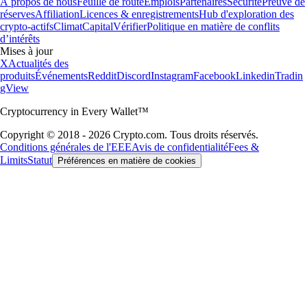
À propos de nous
Feuille de route
Emplois
Partenaires
Sécurité
Preuve de
réserves
Affiliation
Licences & enregistrements
Hub d'exploration des
crypto-actifs
Climat
Capital
Vérifier
Politique en matière de conflits
d’intérêts
Mises à jour
X
Actualités des
produits
Événements
Reddit
Discord
Instagram
Facebook
Linkedin
Tradin
gView
Cryptocurrency in Every Wallet™
Copyright © 2018 - 2026 Crypto.com. Tous droits réservés.
Conditions générales de l'EEE
Avis de confidentialité
Fees &
Limits
Statut
Préférences en matière de cookies