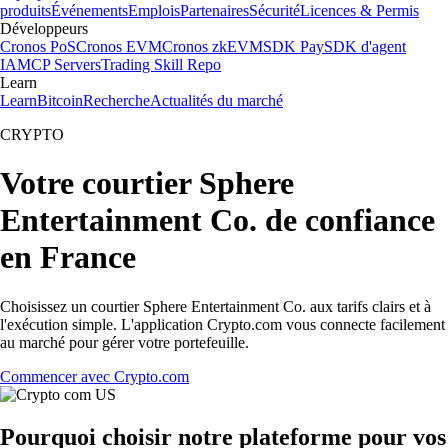
produits
Événements
Emplois
Partenaires
Sécurité
Licences & Permis
Développeurs
Cronos PoS
Cronos EVM
Cronos zkEVM
SDK Pay
SDK d'agent
IA
MCP Servers
Trading Skill Repo
Learn
Learn
Bitcoin
Recherche
Actualités du marché
CRYPTO
Votre courtier Sphere
Entertainment Co. de confiance
en France
Choisissez un courtier Sphere Entertainment Co. aux tarifs clairs et à
l'exécution simple. L'application Crypto.com vous connecte facilement
au marché pour gérer votre portefeuille.
Commencer avec Crypto.com
Pourquoi choisir notre plateforme pour vos