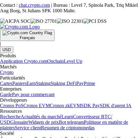
Contact :
chat.crypto.com
| Bureau : Level 7, Spinola Park, Triq Mikiel
Ang Borg, St Julians SPK 1000 Malte.
Français
|
USD
Produits
Application Crypto.com
Onchain
Level Up
Marchés
Crypto
Particularités
Cartes
Paniers
Earn
Staking
Staking DeFi
Pay
Prime
Entreprises
Garde
Pay pour commerçant
Développeurs
Cronos PoS
Cronos EVM
Cronos zkEVM
SDK Pay
SDK d'agent IA
Ressources
Recherche
Actualités du marché
Learn
Convertisseur BTC/
USD
Glossaire
Widgets de prix
Bot telegram
Politique en matière de
plaintes
Service client
Resumen de criptomonedas
Société