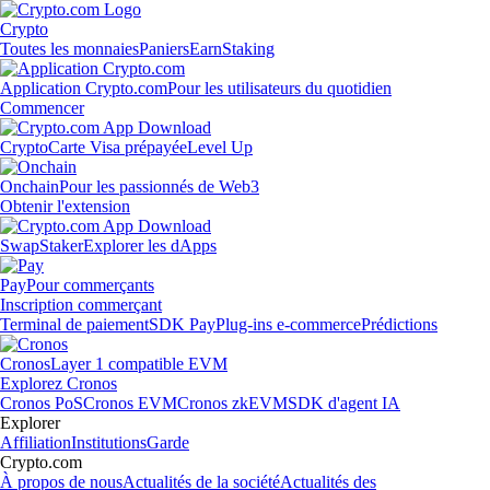
Crypto
Toutes les monnaies
Paniers
Earn
Staking
Application Crypto.com
Pour les utilisateurs du quotidien
Commencer
Crypto
Carte Visa prépayée
Level Up
Onchain
Pour les passionnés de Web3
Obtenir l'extension
Swap
Staker
Explorer les dApps
Pay
Pour commerçants
Inscription commerçant
Terminal de paiement
SDK Pay
Plug-ins e-commerce
Prédictions
Cronos
Layer 1 compatible EVM
Explorez Cronos
Cronos PoS
Cronos EVM
Cronos zkEVM
SDK d'agent IA
Explorer
Affiliation
Institutions
Garde
Crypto.com
À propos de nous
Actualités de la société
Actualités des