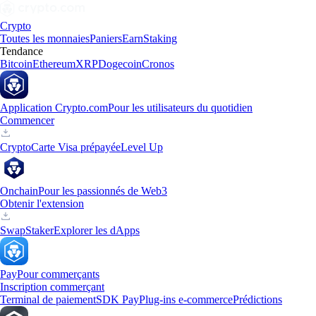
Crypto
Toutes les monnaies
Paniers
Earn
Staking
Tendance
Bitcoin
Ethereum
XRP
Dogecoin
Cronos
Application Crypto.com
Pour les utilisateurs du quotidien
Commencer
Crypto
Carte Visa prépayée
Level Up
Onchain
Pour les passionnés de Web3
Obtenir l'extension
Swap
Staker
Explorer les dApps
Pay
Pour commerçants
Inscription commerçant
Terminal de paiement
SDK Pay
Plug-ins e-commerce
Prédictions