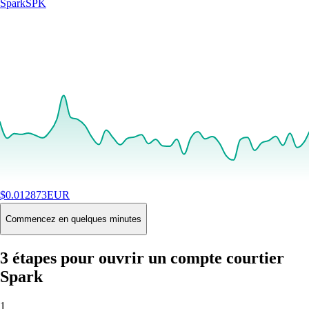
Spark
SPK
$
0.012873
EUR
+
0.84
%
24H
Buy
Commencez en quelques minutes
3 étapes pour ouvrir un compte courtier
Spark
1