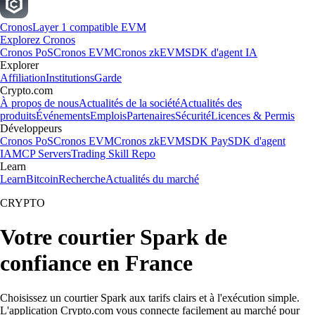
Cronos
Layer 1 compatible EVM
Explorez Cronos
Cronos PoS
Cronos EVM
Cronos zkEVM
SDK d'agent IA
Explorer
Affiliation
Institutions
Garde
Crypto.com
À propos de nous
Actualités de la société
Actualités des
produits
Événements
Emplois
Partenaires
Sécurité
Licences & Permis
Développeurs
Cronos PoS
Cronos EVM
Cronos zkEVM
SDK Pay
SDK d'agent
IA
MCP Servers
Trading Skill Repo
Learn
Learn
Bitcoin
Recherche
Actualités du marché
CRYPTO
Votre courtier Spark de
confiance en France
Choisissez un courtier Spark aux tarifs clairs et à l'exécution simple.
L'application Crypto.com vous connecte facilement au marché pour