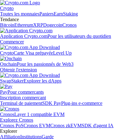
Crypto
Toutes les monnaies
Paniers
Earn
Staking
Tendance
Bitcoin
Ethereum
XRP
Dogecoin
Cronos
Application Crypto.com
Pour les utilisateurs du quotidien
Commencer
Crypto
Carte Visa prépayée
Level Up
Onchain
Pour les passionnés de Web3
Obtenir l'extension
Swap
Staker
Explorer les dApps
Pay
Pour commerçants
Inscription commerçant
Terminal de paiement
SDK Pay
Plug-ins e-commerce
Cronos
Layer 1 compatible EVM
Explorez Cronos
Cronos PoS
Cronos EVM
Cronos zkEVM
SDK d'agent IA
Explorer
Affiliation
Institutions
Garde