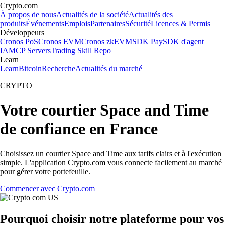
Crypto.com
À propos de nous
Actualités de la société
Actualités des
produits
Événements
Emplois
Partenaires
Sécurité
Licences & Permis
Développeurs
Cronos PoS
Cronos EVM
Cronos zkEVM
SDK Pay
SDK d'agent
IA
MCP Servers
Trading Skill Repo
Learn
Learn
Bitcoin
Recherche
Actualités du marché
CRYPTO
Votre courtier Space and Time
de confiance en France
Choisissez un courtier Space and Time aux tarifs clairs et à l'exécution
simple. L'application Crypto.com vous connecte facilement au marché
pour gérer votre portefeuille.
Commencer avec Crypto.com
Pourquoi choisir notre plateforme pour vos