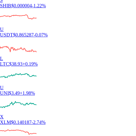
S
SHIB
$
0.000004
-1.22
%
U
USDT
$
0.865287
-0.07
%
L
LTC
$
38.93
+
0.19
%
U
UNI
$
3.49
+
1.98
%
X
XLM
$
0.140187
-2.74
%