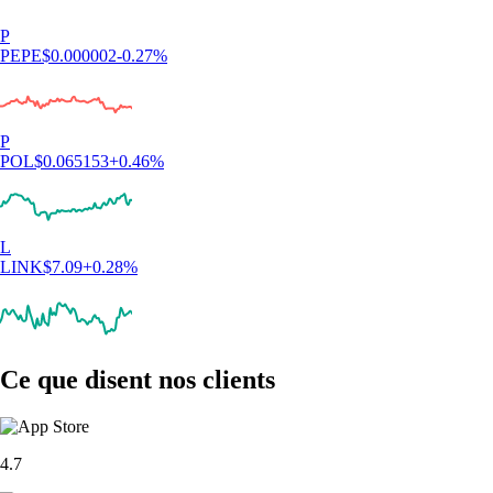
P
PEPE
$
0.000002
-0.27
%
P
POL
$
0.065153
+
0.46
%
L
LINK
$
7.09
+
0.28
%
Ce que disent nos clients
4.7