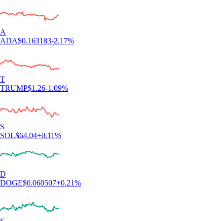
A
ADA
$
0.163183
-2.17
%
T
TRUMP
$
1.26
-1.09
%
S
SOL
$
64.04
+
0.11
%
D
DOGE
$
0.060507
+
0.21
%