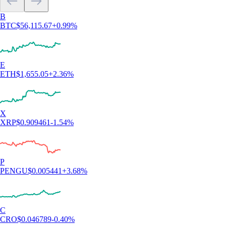
B
BTC
$
56,115.67
+
0.99
%
E
ETH
$
1,655.05
+
2.36
%
X
XRP
$
0.909461
-1.54
%
P
PENGU
$
0.005441
+
3.68
%
C
CRO
$
0.046789
-0.40
%