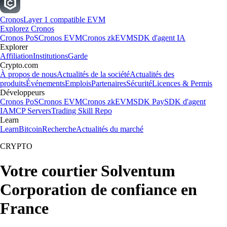
Cronos
Layer 1 compatible EVM
Explorez Cronos
Cronos PoS
Cronos EVM
Cronos zkEVM
SDK d'agent IA
Explorer
Affiliation
Institutions
Garde
Crypto.com
À propos de nous
Actualités de la société
Actualités des
produits
Événements
Emplois
Partenaires
Sécurité
Licences & Permis
Développeurs
Cronos PoS
Cronos EVM
Cronos zkEVM
SDK Pay
SDK d'agent
IA
MCP Servers
Trading Skill Repo
Learn
Learn
Bitcoin
Recherche
Actualités du marché
CRYPTO
Votre courtier Solventum
Corporation de confiance en
France