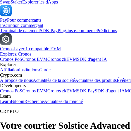
Swap
Staker
Explorer les dApps
Pay
Pour commerçants
Inscription commerçant
Terminal de paiement
SDK Pay
Plug-ins e-commerce
Prédictions
Cronos
Layer 1 compatible EVM
Explorez Cronos
Cronos PoS
Cronos EVM
Cronos zkEVM
SDK d'agent IA
Explorer
Affiliation
Institutions
Garde
Crypto.com
À propos de nous
Actualités de la société
Actualités des produits
Événem
Développeurs
Cronos PoS
Cronos EVM
Cronos zkEVM
SDK Pay
SDK d'agent IA
MC
Learn
Learn
Bitcoin
Recherche
Actualités du marché
CRYPTO
Votre courtier Solstice Advanced