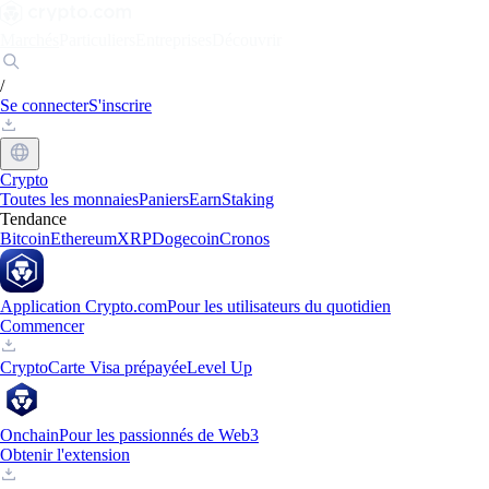
Marchés
Particuliers
Entreprises
Découvrir
/
Se connecter
S'inscrire
Crypto
Toutes les monnaies
Paniers
Earn
Staking
Tendance
Bitcoin
Ethereum
XRP
Dogecoin
Cronos
Application Crypto.com
Pour les utilisateurs du quotidien
Commencer
Crypto
Carte Visa prépayée
Level Up
Onchain
Pour les passionnés de Web3
Obtenir l'extension