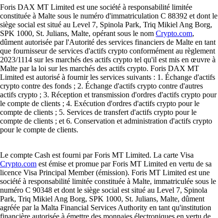
Foris DAX MT Limited est une société à responsabilité limitée
constituée à Malte sous le numéro d'immatriculation C 88392 et dont le
siège social est situé au Level 7, Spinola Park, Triq Mikiel Ang Borg,
SPK 1000, St. Julians, Malte, opérant sous le nom
Crypto.com
,
dûment autorisée par l'Autorité des services financiers de Malte en tant
que fournisseur de services d'actifs crypto conformément au règlement
2023/1114 sur les marchés des actifs crypto tel qu'il est mis en œuvre à
Malte par la loi sur les marchés des actifs crypto. Foris DAX MT
Limited est autorisé à fournir les services suivants : 1. Échange d'actifs
crypto contre des fonds ; 2. Échange d'actifs crypto contre d'autres
actifs crypto ; 3. Réception et transmission d'ordres d'actifs crypto pour
le compte de clients ; 4. Exécution d'ordres d'actifs crypto pour le
compte de clients ; 5. Services de transfert d'actifs crypto pour le
compte de clients ; et 6. Conservation et administration d'actifs crypto
pour le compte de clients.
Le compte Cash est fourni par Foris MT Limited. La carte Visa
Crypto.com
est émise et promue par Foris MT Limited en vertu de sa
licence Visa Principal Member (émission). Foris MT Limited est une
société à responsabilité limitée constituée à Malte, immatriculée sous le
numéro C 90348 et dont le siège social est situé au Level 7, Spinola
Park, Triq Mikiel Ang Borg, SPK 1000, St. Julians, Malte, dûment
agréée par la Malta Financial Services Authority en tant qu'institution
financière autorisée à émettre des monnaies électroniques en vertu de