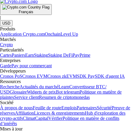
Français
|
USD
Produits
Application Crypto.com
Onchain
Level Up
Marchés
Crypto
Particularités
Cartes
Paniers
Earn
Staking
Staking DeFi
Pay
Prime
Entreprises
Garde
Pay pour commerçant
Développeurs
Cronos PoS
Cronos EVM
Cronos zkEVM
SDK Pay
SDK d'agent IA
Ressources
Recherche
Actualités du marché
Learn
Convertisseur BTC/
USD
Glossaire
Widgets de prix
Bot telegram
Politique en matière de
plaintes
Service client
Resumen de criptomonedas
Société
À propos de nous
Feuille de route
Emplois
Partenaires
Sécurité
Preuve de
réserves
Affiliation
Licences & enregistrements
Hub d'exploration des
crypto-actifs
Climat
Capital
Vérifier
Politique en matière de conflits
d’intérêts
Mises à jour