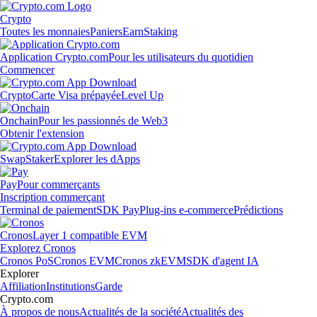
Crypto
Toutes les monnaies
Paniers
Earn
Staking
Application Crypto.com
Pour les utilisateurs du quotidien
Commencer
Crypto
Carte Visa prépayée
Level Up
Onchain
Pour les passionnés de Web3
Obtenir l'extension
Swap
Staker
Explorer les dApps
Pay
Pour commerçants
Inscription commerçant
Terminal de paiement
SDK Pay
Plug-ins e-commerce
Prédictions
Cronos
Layer 1 compatible EVM
Explorez Cronos
Cronos PoS
Cronos EVM
Cronos zkEVM
SDK d'agent IA
Explorer
Affiliation
Institutions
Garde
Crypto.com
À propos de nous
Actualités de la société
Actualités des