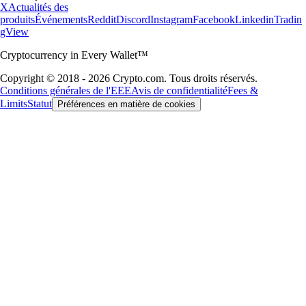
X
Actualités des
produits
Événements
Reddit
Discord
Instagram
Facebook
Linkedin
Tradin
gView
Cryptocurrency in Every Wallet™
Copyright © 2018 - 2026 Crypto.com. Tous droits réservés.
Conditions générales de l'EEE
Avis de confidentialité
Fees &
Limits
Statut
Préférences en matière de cookies