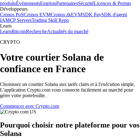
produits
Événements
Emplois
Partenaires
Sécurité
Licences & Permis
Développeurs
Cronos PoS
Cronos EVM
Cronos zkEVM
SDK Pay
SDK d'agent
IA
MCP Servers
Trading Skill Repo
Learn
Learn
Bitcoin
Recherche
Actualités du marché
CRYPTO
Votre courtier Solana de
confiance en France
Choisissez un courtier Solana aux tarifs clairs et à l'exécution simple.
L'application Crypto.com vous connecte facilement au marché pour
gérer votre portefeuille.
Commencer avec Crypto.com
Pourquoi choisir notre plateforme pour vos
Solana