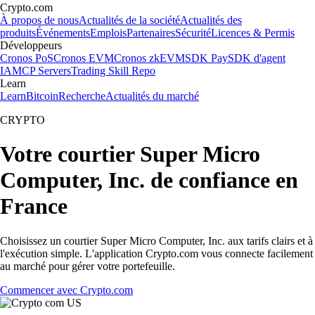
Crypto.com
À propos de nous
Actualités de la société
Actualités des
produits
Événements
Emplois
Partenaires
Sécurité
Licences & Permis
Développeurs
Cronos PoS
Cronos EVM
Cronos zkEVM
SDK Pay
SDK d'agent
IA
MCP Servers
Trading Skill Repo
Learn
Learn
Bitcoin
Recherche
Actualités du marché
CRYPTO
Votre courtier Super Micro
Computer, Inc. de confiance en
France
Choisissez un courtier Super Micro Computer, Inc. aux tarifs clairs et à
l'exécution simple. L'application Crypto.com vous connecte facilement
au marché pour gérer votre portefeuille.
Commencer avec Crypto.com