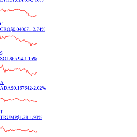
C
CRO
$
0.040671
-2.74
%
S
SOL
$
65.94
-1.15
%
A
ADA
$
0.167642
-2.02
%
T
TRUMP
$
1.28
-1.93
%