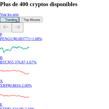
Plus de 400 cryptos disponibles
Voir les prix
Trending
Top Movers
P
PENGU
$
0.005771
+
1.08
%
B
BTC
$
55,376.87
-1.67
%
X
XRP
$
0.8816
-2.00
%
E
ETH
$
1,624.09
-2.16
%