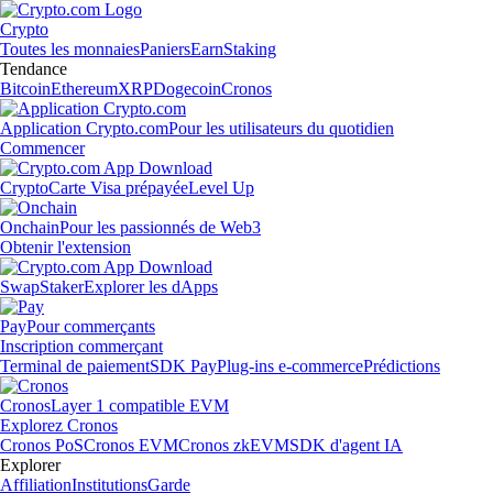
Crypto
Toutes les monnaies
Paniers
Earn
Staking
Tendance
Bitcoin
Ethereum
XRP
Dogecoin
Cronos
Application Crypto.com
Pour les utilisateurs du quotidien
Commencer
Crypto
Carte Visa prépayée
Level Up
Onchain
Pour les passionnés de Web3
Obtenir l'extension
Swap
Staker
Explorer les dApps
Pay
Pour commerçants
Inscription commerçant
Terminal de paiement
SDK Pay
Plug-ins e-commerce
Prédictions
Cronos
Layer 1 compatible EVM
Explorez Cronos
Cronos PoS
Cronos EVM
Cronos zkEVM
SDK d'agent IA
Explorer
Affiliation
Institutions
Garde