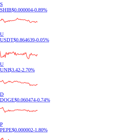
S
SHIB
$
0.000004
-0.89
%
U
USDT
$
0.864639
-0.05
%
U
UNI
$
3.42
-2.70
%
D
DOGE
$
0.060474
-0.74
%
P
PEPE
$
0.000002
-1.80
%