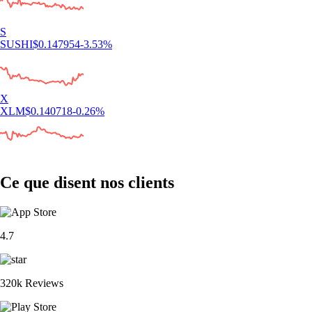
S
SUSHI
$
0.147954
-3.53
%
X
XLM
$
0.140718
-0.26
%
Ce que disent nos clients
4.7
320k Reviews