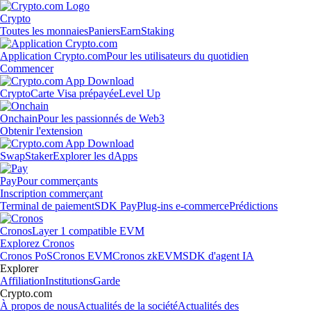
Crypto
Toutes les monnaies
Paniers
Earn
Staking
Application Crypto.com
Pour les utilisateurs du quotidien
Commencer
Crypto
Carte Visa prépayée
Level Up
Onchain
Pour les passionnés de Web3
Obtenir l'extension
Swap
Staker
Explorer les dApps
Pay
Pour commerçants
Inscription commerçant
Terminal de paiement
SDK Pay
Plug-ins e-commerce
Prédictions
Cronos
Layer 1 compatible EVM
Explorez Cronos
Cronos PoS
Cronos EVM
Cronos zkEVM
SDK d'agent IA
Explorer
Affiliation
Institutions
Garde
Crypto.com
À propos de nous
Actualités de la société
Actualités des