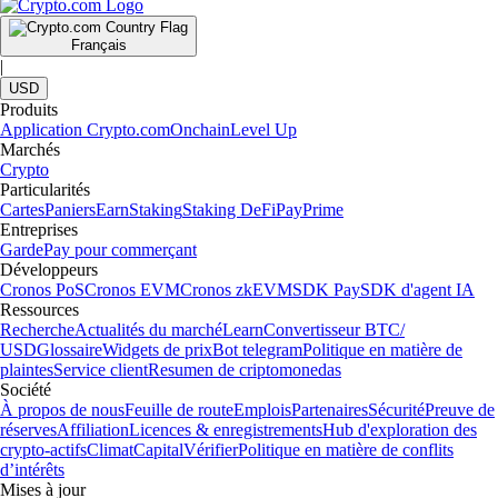
Français
|
USD
Produits
Application Crypto.com
Onchain
Level Up
Marchés
Crypto
Particularités
Cartes
Paniers
Earn
Staking
Staking DeFi
Pay
Prime
Entreprises
Garde
Pay pour commerçant
Développeurs
Cronos PoS
Cronos EVM
Cronos zkEVM
SDK Pay
SDK d'agent IA
Ressources
Recherche
Actualités du marché
Learn
Convertisseur BTC/
USD
Glossaire
Widgets de prix
Bot telegram
Politique en matière de
plaintes
Service client
Resumen de criptomonedas
Société
À propos de nous
Feuille de route
Emplois
Partenaires
Sécurité
Preuve de
réserves
Affiliation
Licences & enregistrements
Hub d'exploration des
crypto-actifs
Climat
Capital
Vérifier
Politique en matière de conflits
d’intérêts
Mises à jour