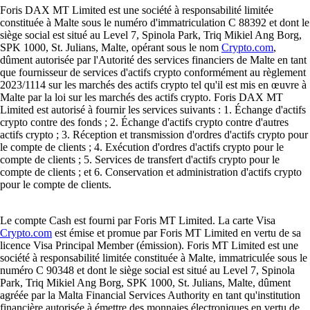
Foris DAX MT Limited est une société à responsabilité limitée
constituée à Malte sous le numéro d'immatriculation C 88392 et dont le
siège social est situé au Level 7, Spinola Park, Triq Mikiel Ang Borg,
SPK 1000, St. Julians, Malte, opérant sous le nom
Crypto.com
,
dûment autorisée par l'Autorité des services financiers de Malte en tant
que fournisseur de services d'actifs crypto conformément au règlement
2023/1114 sur les marchés des actifs crypto tel qu'il est mis en œuvre à
Malte par la loi sur les marchés des actifs crypto. Foris DAX MT
Limited est autorisé à fournir les services suivants : 1. Échange d'actifs
crypto contre des fonds ; 2. Échange d'actifs crypto contre d'autres
actifs crypto ; 3. Réception et transmission d'ordres d'actifs crypto pour
le compte de clients ; 4. Exécution d'ordres d'actifs crypto pour le
compte de clients ; 5. Services de transfert d'actifs crypto pour le
compte de clients ; et 6. Conservation et administration d'actifs crypto
pour le compte de clients.
Le compte Cash est fourni par Foris MT Limited. La carte Visa
Crypto.com
est émise et promue par Foris MT Limited en vertu de sa
licence Visa Principal Member (émission). Foris MT Limited est une
société à responsabilité limitée constituée à Malte, immatriculée sous le
numéro C 90348 et dont le siège social est situé au Level 7, Spinola
Park, Triq Mikiel Ang Borg, SPK 1000, St. Julians, Malte, dûment
agréée par la Malta Financial Services Authority en tant qu'institution
financière autorisée à émettre des monnaies électroniques en vertu de