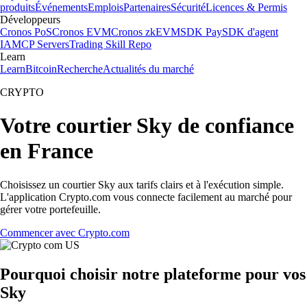
produits
Événements
Emplois
Partenaires
Sécurité
Licences & Permis
Développeurs
Cronos PoS
Cronos EVM
Cronos zkEVM
SDK Pay
SDK d'agent
IA
MCP Servers
Trading Skill Repo
Learn
Learn
Bitcoin
Recherche
Actualités du marché
CRYPTO
Votre courtier Sky de confiance
en France
Choisissez un courtier Sky aux tarifs clairs et à l'exécution simple.
L'application Crypto.com vous connecte facilement au marché pour
gérer votre portefeuille.
Commencer avec Crypto.com
Pourquoi choisir notre plateforme pour vos
Sky