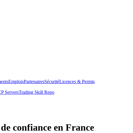
ents
Emplois
Partenaires
Sécurité
Licences & Permis
P Servers
Trading Skill Repo
 de confiance en France