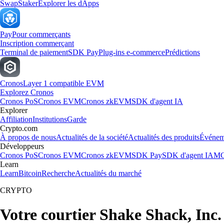
Swap
Staker
Explorer les dApps
Pay
Pour commerçants
Inscription commerçant
Terminal de paiement
SDK Pay
Plug-ins e-commerce
Prédictions
Cronos
Layer 1 compatible EVM
Explorez Cronos
Cronos PoS
Cronos EVM
Cronos zkEVM
SDK d'agent IA
Explorer
Affiliation
Institutions
Garde
Crypto.com
À propos de nous
Actualités de la société
Actualités des produits
Événem
Développeurs
Cronos PoS
Cronos EVM
Cronos zkEVM
SDK Pay
SDK d'agent IA
MC
Learn
Learn
Bitcoin
Recherche
Actualités du marché
CRYPTO
Votre courtier Shake Shack, Inc.