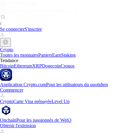
Marchés
Particuliers
Entreprises
Découvrir
/
Se connecter
S'inscrire
Crypto
Toutes les monnaies
Paniers
Earn
Staking
Tendance
Bitcoin
Ethereum
XRP
Dogecoin
Cronos
Application Crypto.com
Pour les utilisateurs du quotidien
Commencer
Crypto
Carte Visa prépayée
Level Up
Onchain
Pour les passionnés de Web3
Obtenir l'extension