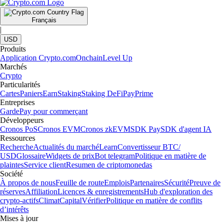
Français
|
USD
Produits
Application Crypto.com
Onchain
Level Up
Marchés
Crypto
Particularités
Cartes
Paniers
Earn
Staking
Staking DeFi
Pay
Prime
Entreprises
Garde
Pay pour commerçant
Développeurs
Cronos PoS
Cronos EVM
Cronos zkEVM
SDK Pay
SDK d'agent IA
Ressources
Recherche
Actualités du marché
Learn
Convertisseur BTC/
USD
Glossaire
Widgets de prix
Bot telegram
Politique en matière de
plaintes
Service client
Resumen de criptomonedas
Société
À propos de nous
Feuille de route
Emplois
Partenaires
Sécurité
Preuve de
réserves
Affiliation
Licences & enregistrements
Hub d'exploration des
crypto-actifs
Climat
Capital
Vérifier
Politique en matière de conflits
d’intérêts
Mises à jour