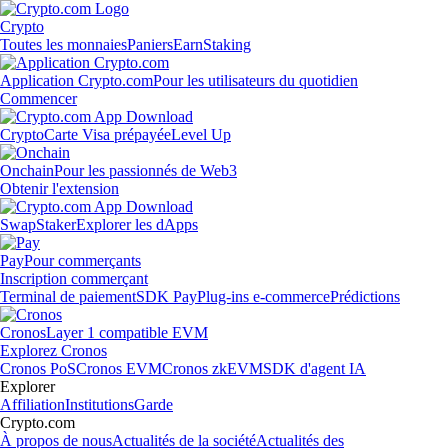
Crypto
Toutes les monnaies
Paniers
Earn
Staking
Application Crypto.com
Pour les utilisateurs du quotidien
Commencer
Crypto
Carte Visa prépayée
Level Up
Onchain
Pour les passionnés de Web3
Obtenir l'extension
Swap
Staker
Explorer les dApps
Pay
Pour commerçants
Inscription commerçant
Terminal de paiement
SDK Pay
Plug-ins e-commerce
Prédictions
Cronos
Layer 1 compatible EVM
Explorez Cronos
Cronos PoS
Cronos EVM
Cronos zkEVM
SDK d'agent IA
Explorer
Affiliation
Institutions
Garde
Crypto.com
À propos de nous
Actualités de la société
Actualités des