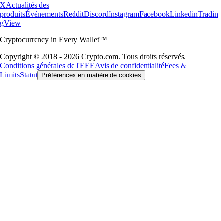
X
Actualités des
produits
Événements
Reddit
Discord
Instagram
Facebook
Linkedin
Tradin
gView
Cryptocurrency in Every Wallet™
Copyright © 2018 - 2026 Crypto.com. Tous droits réservés.
Conditions générales de l'EEE
Avis de confidentialité
Fees &
Limits
Statut
Préférences en matière de cookies