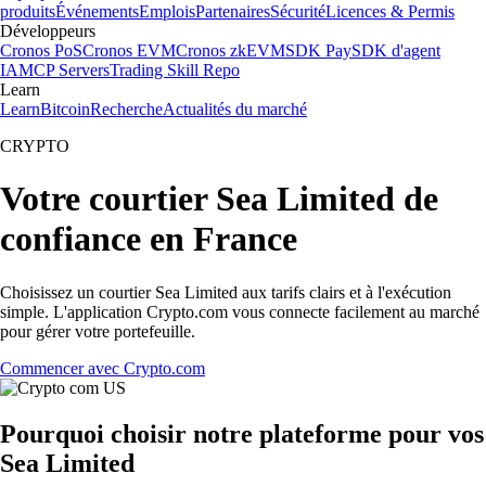
produits
Événements
Emplois
Partenaires
Sécurité
Licences & Permis
Développeurs
Cronos PoS
Cronos EVM
Cronos zkEVM
SDK Pay
SDK d'agent
IA
MCP Servers
Trading Skill Repo
Learn
Learn
Bitcoin
Recherche
Actualités du marché
CRYPTO
Votre courtier Sea Limited de
confiance en France
Choisissez un courtier Sea Limited aux tarifs clairs et à l'exécution
simple. L'application Crypto.com vous connecte facilement au marché
pour gérer votre portefeuille.
Commencer avec Crypto.com
Pourquoi choisir notre plateforme pour vos
Sea Limited