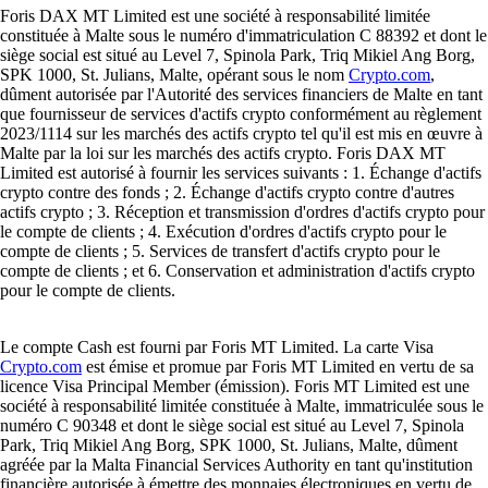
Foris DAX MT Limited est une société à responsabilité limitée
constituée à Malte sous le numéro d'immatriculation C 88392 et dont le
siège social est situé au Level 7, Spinola Park, Triq Mikiel Ang Borg,
SPK 1000, St. Julians, Malte, opérant sous le nom
Crypto.com
,
dûment autorisée par l'Autorité des services financiers de Malte en tant
que fournisseur de services d'actifs crypto conformément au règlement
2023/1114 sur les marchés des actifs crypto tel qu'il est mis en œuvre à
Malte par la loi sur les marchés des actifs crypto. Foris DAX MT
Limited est autorisé à fournir les services suivants : 1. Échange d'actifs
crypto contre des fonds ; 2. Échange d'actifs crypto contre d'autres
actifs crypto ; 3. Réception et transmission d'ordres d'actifs crypto pour
le compte de clients ; 4. Exécution d'ordres d'actifs crypto pour le
compte de clients ; 5. Services de transfert d'actifs crypto pour le
compte de clients ; et 6. Conservation et administration d'actifs crypto
pour le compte de clients.
Le compte Cash est fourni par Foris MT Limited. La carte Visa
Crypto.com
est émise et promue par Foris MT Limited en vertu de sa
licence Visa Principal Member (émission). Foris MT Limited est une
société à responsabilité limitée constituée à Malte, immatriculée sous le
numéro C 90348 et dont le siège social est situé au Level 7, Spinola
Park, Triq Mikiel Ang Borg, SPK 1000, St. Julians, Malte, dûment
agréée par la Malta Financial Services Authority en tant qu'institution
financière autorisée à émettre des monnaies électroniques en vertu de