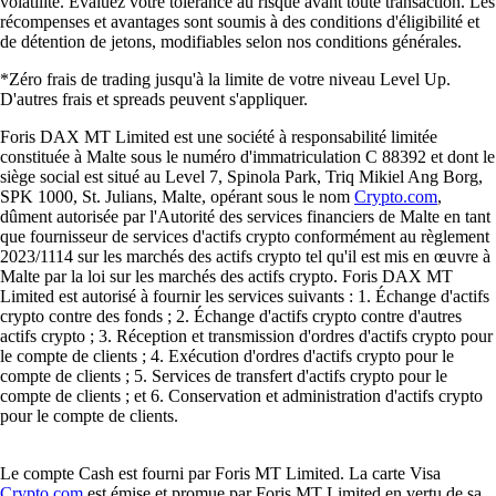
volatilité. Évaluez votre tolérance au risque avant toute transaction. Les
récompenses et avantages sont soumis à des conditions d'éligibilité et
de détention de jetons, modifiables selon nos conditions générales.
*Zéro frais de trading jusqu'à la limite de votre niveau Level Up.
D'autres frais et spreads peuvent s'appliquer.
Foris DAX MT Limited est une société à responsabilité limitée
constituée à Malte sous le numéro d'immatriculation C 88392 et dont le
siège social est situé au Level 7, Spinola Park, Triq Mikiel Ang Borg,
SPK 1000, St. Julians, Malte, opérant sous le nom
Crypto.com
,
dûment autorisée par l'Autorité des services financiers de Malte en tant
que fournisseur de services d'actifs crypto conformément au règlement
2023/1114 sur les marchés des actifs crypto tel qu'il est mis en œuvre à
Malte par la loi sur les marchés des actifs crypto. Foris DAX MT
Limited est autorisé à fournir les services suivants : 1. Échange d'actifs
crypto contre des fonds ; 2. Échange d'actifs crypto contre d'autres
actifs crypto ; 3. Réception et transmission d'ordres d'actifs crypto pour
le compte de clients ; 4. Exécution d'ordres d'actifs crypto pour le
compte de clients ; 5. Services de transfert d'actifs crypto pour le
compte de clients ; et 6. Conservation et administration d'actifs crypto
pour le compte de clients.
Le compte Cash est fourni par Foris MT Limited. La carte Visa
Crypto.com
est émise et promue par Foris MT Limited en vertu de sa