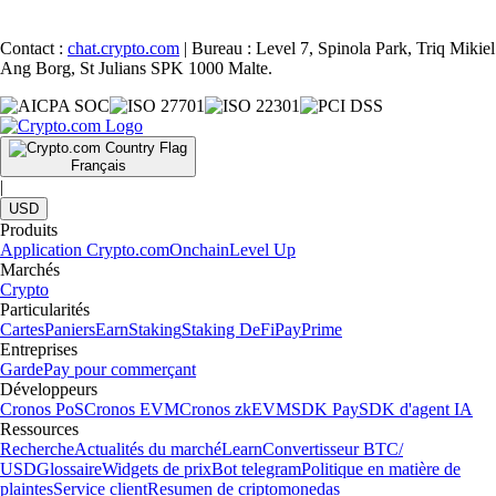
Contact :
chat.crypto.com
| Bureau : Level 7, Spinola Park, Triq Mikiel
Ang Borg, St Julians SPK 1000 Malte.
Français
|
USD
Produits
Application Crypto.com
Onchain
Level Up
Marchés
Crypto
Particularités
Cartes
Paniers
Earn
Staking
Staking DeFi
Pay
Prime
Entreprises
Garde
Pay pour commerçant
Développeurs
Cronos PoS
Cronos EVM
Cronos zkEVM
SDK Pay
SDK d'agent IA
Ressources
Recherche
Actualités du marché
Learn
Convertisseur BTC/
USD
Glossaire
Widgets de prix
Bot telegram
Politique en matière de
plaintes
Service client
Resumen de criptomonedas