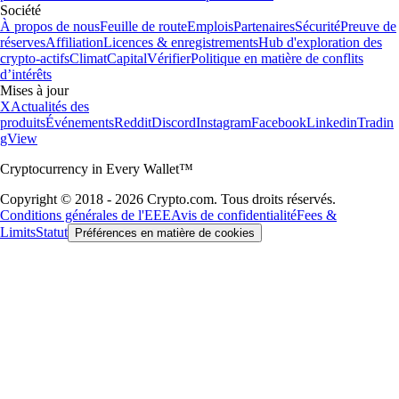
Société
À propos de nous
Feuille de route
Emplois
Partenaires
Sécurité
Preuve de
réserves
Affiliation
Licences & enregistrements
Hub d'exploration des
crypto-actifs
Climat
Capital
Vérifier
Politique en matière de conflits
d’intérêts
Mises à jour
X
Actualités des
produits
Événements
Reddit
Discord
Instagram
Facebook
Linkedin
Tradin
gView
Cryptocurrency in Every Wallet™
Copyright © 2018 - 2026 Crypto.com. Tous droits réservés.
Conditions générales de l'EEE
Avis de confidentialité
Fees &
Limits
Statut
Préférences en matière de cookies