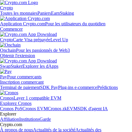
Crypto
Toutes les monnaies
Paniers
Earn
Staking
Application Crypto.com
Pour les utilisateurs du quotidien
Commencer
Crypto
Carte Visa prépayée
Level Up
Onchain
Pour les passionnés de Web3
Obtenir l'extension
Swap
Staker
Explorer les dApps
Pay
Pour commerçants
Inscription commerçant
Terminal de paiement
SDK Pay
Plug-ins e-commerce
Prédictions
Cronos
Layer 1 compatible EVM
Explorez Cronos
Cronos PoS
Cronos EVM
Cronos zkEVM
SDK d'agent IA
Explorer
Affiliation
Institutions
Garde
Crypto.com
À propos de nous
Actualités de la société
Actualités des