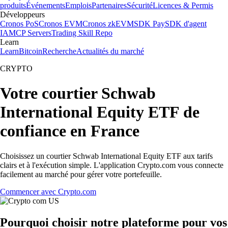
produits
Événements
Emplois
Partenaires
Sécurité
Licences & Permis
Développeurs
Cronos PoS
Cronos EVM
Cronos zkEVM
SDK Pay
SDK d'agent
IA
MCP Servers
Trading Skill Repo
Learn
Learn
Bitcoin
Recherche
Actualités du marché
CRYPTO
Votre courtier Schwab
International Equity ETF de
confiance en France
Choisissez un courtier Schwab International Equity ETF aux tarifs
clairs et à l'exécution simple. L'application Crypto.com vous connecte
facilement au marché pour gérer votre portefeuille.
Commencer avec Crypto.com
Pourquoi choisir notre plateforme pour vos