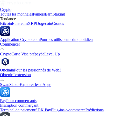
Crypto
Toutes les monnaies
Paniers
Earn
Staking
Tendance
Bitcoin
Ethereum
XRP
Dogecoin
Cronos
Application Crypto.com
Pour les utilisateurs du quotidien
Commencer
Crypto
Carte Visa prépayée
Level Up
Onchain
Pour les passionnés de Web3
Obtenir l'extension
Swap
Staker
Explorer les dApps
Pay
Pour commerçants
Inscription commerçant
Terminal de paiement
SDK Pay
Plug-ins e-commerce
Prédictions