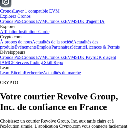
Cronos
Layer 1 compatible EVM
Explorez Cronos
Cronos PoS
Cronos EVM
Cronos zkEVM
SDK d'agent IA
Explorer
Affiliation
Institutions
Garde
Crypto.com
À propos de nous
Actualités de la société
Actualités des
produits
Événements
Emplois
Partenaires
Sécurité
Licences & Permis
Développeurs
Cronos PoS
Cronos EVM
Cronos zkEVM
SDK Pay
SDK d'agent
IA
MCP Servers
Trading Skill Repo
Learn
Learn
Bitcoin
Recherche
Actualités du marché
CRYPTO
Votre courtier Revolve Group,
Inc. de confiance en France
Choisissez un courtier Revolve Group, Inc. aux tarifs clairs et à
l'exécution simple. L'application Crypto.com vous connecte facilement