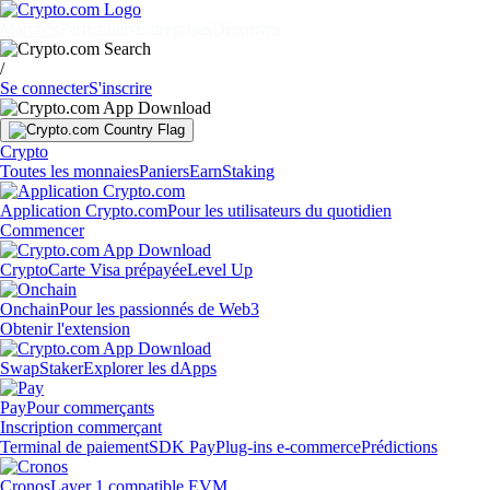
Marchés
Particuliers
Entreprises
Découvrir
/
Se connecter
S'inscrire
Crypto
Toutes les monnaies
Paniers
Earn
Staking
Application Crypto.com
Pour les utilisateurs du quotidien
Commencer
Crypto
Carte Visa prépayée
Level Up
Onchain
Pour les passionnés de Web3
Obtenir l'extension
Swap
Staker
Explorer les dApps
Pay
Pour commerçants
Inscription commerçant
Terminal de paiement
SDK Pay
Plug-ins e-commerce
Prédictions
Cronos
Layer 1 compatible EVM