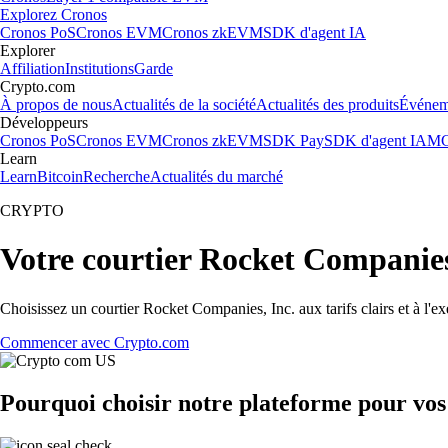
Explorez Cronos
Cronos PoS
Cronos EVM
Cronos zkEVM
SDK d'agent IA
Explorer
Affiliation
Institutions
Garde
Crypto.com
À propos de nous
Actualités de la société
Actualités des produits
Événem
Développeurs
Cronos PoS
Cronos EVM
Cronos zkEVM
SDK Pay
SDK d'agent IA
MC
Learn
Learn
Bitcoin
Recherche
Actualités du marché
CRYPTO
Votre courtier Rocket Companies
Choisissez un courtier Rocket Companies, Inc. aux tarifs clairs et à l'
Commencer avec Crypto.com
Pourquoi choisir notre plateforme pour vo