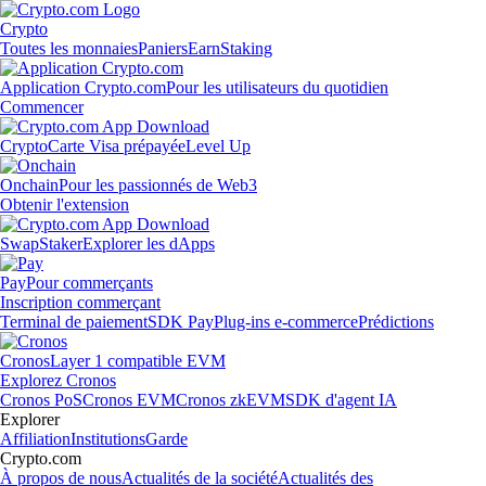
Crypto
Toutes les monnaies
Paniers
Earn
Staking
Application Crypto.com
Pour les utilisateurs du quotidien
Commencer
Crypto
Carte Visa prépayée
Level Up
Onchain
Pour les passionnés de Web3
Obtenir l'extension
Swap
Staker
Explorer les dApps
Pay
Pour commerçants
Inscription commerçant
Terminal de paiement
SDK Pay
Plug-ins e-commerce
Prédictions
Cronos
Layer 1 compatible EVM
Explorez Cronos
Cronos PoS
Cronos EVM
Cronos zkEVM
SDK d'agent IA
Explorer
Affiliation
Institutions
Garde
Crypto.com
À propos de nous
Actualités de la société
Actualités des