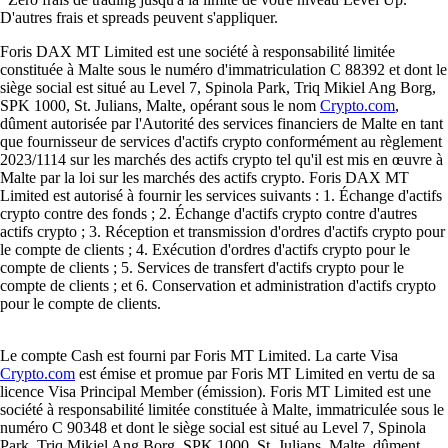
D'autres frais et spreads peuvent s'appliquer.
Foris DAX MT Limited est une société à responsabilité limitée
constituée à Malte sous le numéro d'immatriculation C 88392 et dont le
siège social est situé au Level 7, Spinola Park, Triq Mikiel Ang Borg,
SPK 1000, St. Julians, Malte, opérant sous le nom
Crypto.com
,
dûment autorisée par l'Autorité des services financiers de Malte en tant
que fournisseur de services d'actifs crypto conformément au règlement
2023/1114 sur les marchés des actifs crypto tel qu'il est mis en œuvre à
Malte par la loi sur les marchés des actifs crypto. Foris DAX MT
Limited est autorisé à fournir les services suivants : 1. Échange d'actifs
crypto contre des fonds ; 2. Échange d'actifs crypto contre d'autres
actifs crypto ; 3. Réception et transmission d'ordres d'actifs crypto pour
le compte de clients ; 4. Exécution d'ordres d'actifs crypto pour le
compte de clients ; 5. Services de transfert d'actifs crypto pour le
compte de clients ; et 6. Conservation et administration d'actifs crypto
pour le compte de clients.
Le compte Cash est fourni par Foris MT Limited. La carte Visa
Crypto.com
est émise et promue par Foris MT Limited en vertu de sa
licence Visa Principal Member (émission). Foris MT Limited est une
société à responsabilité limitée constituée à Malte, immatriculée sous le
numéro C 90348 et dont le siège social est situé au Level 7, Spinola
Park, Triq Mikiel Ang Borg, SPK 1000, St. Julians, Malte, dûment