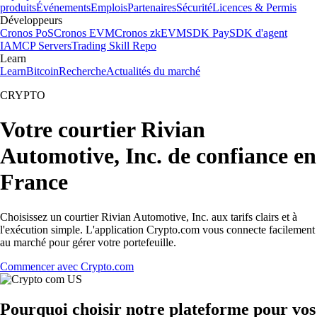
produits
Événements
Emplois
Partenaires
Sécurité
Licences & Permis
Développeurs
Cronos PoS
Cronos EVM
Cronos zkEVM
SDK Pay
SDK d'agent
IA
MCP Servers
Trading Skill Repo
Learn
Learn
Bitcoin
Recherche
Actualités du marché
CRYPTO
Votre courtier Rivian
Automotive, Inc. de confiance en
France
Choisissez un courtier Rivian Automotive, Inc. aux tarifs clairs et à
l'exécution simple. L'application Crypto.com vous connecte facilement
au marché pour gérer votre portefeuille.
Commencer avec Crypto.com
Pourquoi choisir notre plateforme pour vos