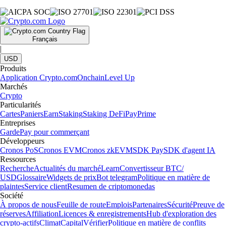
Français
|
USD
Produits
Application Crypto.com
Onchain
Level Up
Marchés
Crypto
Particularités
Cartes
Paniers
Earn
Staking
Staking DeFi
Pay
Prime
Entreprises
Garde
Pay pour commerçant
Développeurs
Cronos PoS
Cronos EVM
Cronos zkEVM
SDK Pay
SDK d'agent IA
Ressources
Recherche
Actualités du marché
Learn
Convertisseur BTC/
USD
Glossaire
Widgets de prix
Bot telegram
Politique en matière de
plaintes
Service client
Resumen de criptomonedas
Société
À propos de nous
Feuille de route
Emplois
Partenaires
Sécurité
Preuve de
réserves
Affiliation
Licences & enregistrements
Hub d'exploration des
crypto-actifs
Climat
Capital
Vérifier
Politique en matière de conflits