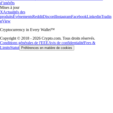
d’intérêts
Mises à jour
X
Actualités des
produits
Événements
Reddit
Discord
Instagram
Facebook
Linkedin
Tradin
gView
Cryptocurrency in Every Wallet™
Copyright © 2018 - 2026 Crypto.com. Tous droits réservés.
Conditions générales de l'EEE
Avis de confidentialité
Fees &
Limits
Statut
Préférences en matière de cookies