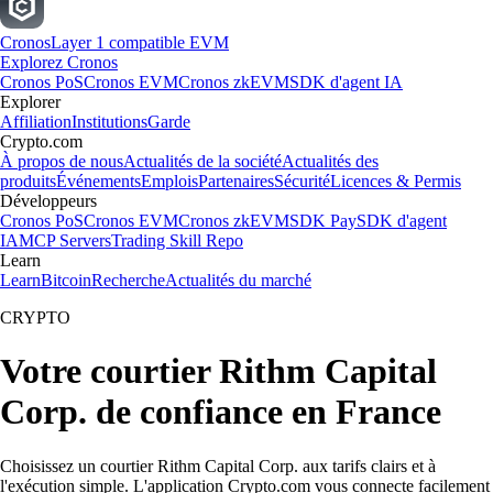
Cronos
Layer 1 compatible EVM
Explorez Cronos
Cronos PoS
Cronos EVM
Cronos zkEVM
SDK d'agent IA
Explorer
Affiliation
Institutions
Garde
Crypto.com
À propos de nous
Actualités de la société
Actualités des
produits
Événements
Emplois
Partenaires
Sécurité
Licences & Permis
Développeurs
Cronos PoS
Cronos EVM
Cronos zkEVM
SDK Pay
SDK d'agent
IA
MCP Servers
Trading Skill Repo
Learn
Learn
Bitcoin
Recherche
Actualités du marché
CRYPTO
Votre courtier Rithm Capital
Corp. de confiance en France
Choisissez un courtier Rithm Capital Corp. aux tarifs clairs et à
l'exécution simple. L'application Crypto.com vous connecte facilement