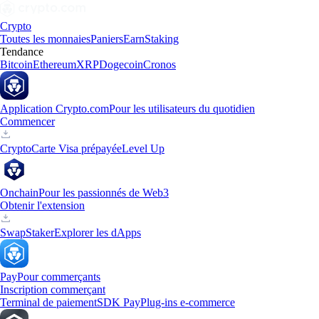
Crypto
Toutes les monnaies
Paniers
Earn
Staking
Tendance
Bitcoin
Ethereum
XRP
Dogecoin
Cronos
Application Crypto.com
Pour les utilisateurs du quotidien
Commencer
Crypto
Carte Visa prépayée
Level Up
Onchain
Pour les passionnés de Web3
Obtenir l'extension
Swap
Staker
Explorer les dApps
Pay
Pour commerçants
Inscription commerçant
Terminal de paiement
SDK Pay
Plug-ins e-commerce