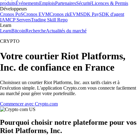
produits
Événements
Emplois
Partenaires
Sécurité
Licences & Permis
Développeurs
Cronos PoS
Cronos EVM
Cronos zkEVM
SDK Pay
SDK d'agent
IA
MCP Servers
Trading Skill Repo
Learn
Learn
Bitcoin
Recherche
Actualités du marché
CRYPTO
Votre courtier Riot Platforms,
Inc. de confiance en France
Choisissez un courtier Riot Platforms, Inc. aux tarifs clairs et à
l'exécution simple. L'application Crypto.com vous connecte facilement
au marché pour gérer votre portefeuille.
Commencer avec Crypto.com
Pourquoi choisir notre plateforme pour vos
Riot Platforms, Inc.