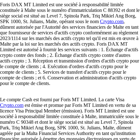
Foris DAX MT Limited est une société à responsabilité limitée
constituée à Malte sous le numéro d'immatriculation C 88392 et dont le
siège social est situé au Level 7, Spinola Park, Triq Mikiel Ang Borg,
SPK 1000, St. Julians, Malte, opérant sous le nom
Crypto.com
,
dûment autorisée par l'Autorité des services financiers de Malte en tant
que fournisseur de services d'actifs crypto conformément au règlement
2023/1114 sur les marchés des actifs crypto tel qu'il est mis en œuvre à
Malte par la loi sur les marchés des actifs crypto. Foris DAX MT
Limited est autorisé à fournir les services suivants : 1. Échange d'actifs
crypto contre des fonds ; 2. Échange d'actifs crypto contre d'autres
actifs crypto ; 3. Réception et transmission d'ordres d'actifs crypto pour
le compte de clients ; 4. Exécution d'ordres d'actifs crypto pour le
compte de clients ; 5. Services de transfert d'actifs crypto pour le
compte de clients ; et 6. Conservation et administration d'actifs crypto
pour le compte de clients.
Le compte Cash est fourni par Foris MT Limited. La carte Visa
Crypto.com
est émise et promue par Foris MT Limited en vertu de sa
licence Visa Principal Member (émission). Foris MT Limited est une
société à responsabilité limitée constituée à Malte, immatriculée sous le
numéro C 90348 et dont le siège social est situé au Level 7, Spinola
Park, Triq Mikiel Ang Borg, SPK 1000, St. Julians, Malte, dûment
agréée par la Malta Financial Services Authority en tant qu'institution
financière autorisée à émettre des monnaies électroniques en vertu de