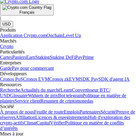
Français
|
USD
Produits
Application Crypto.com
Onchain
Level Up
Marchés
Crypto
Particularités
Cartes
Paniers
Earn
Staking
Staking DeFi
Pay
Prime
Entreprises
Garde
Pay pour commerçant
Développeurs
Cronos PoS
Cronos EVM
Cronos zkEVM
SDK Pay
SDK d'agent IA
Ressources
Recherche
Actualités du marché
Learn
Convertisseur BTC/
USD
Glossaire
Widgets de prix
Bot telegram
Politique en matière de
plaintes
Service client
Resumen de criptomonedas
Société
À propos de nous
Feuille de route
Emplois
Partenaires
Sécurité
Preuve de
réserves
Affiliation
Licences & enregistrements
Hub d'exploration des
crypto-actifs
Climat
Capital
Vérifier
Politique en matière de conflits
d’intérêts
Mises à jour