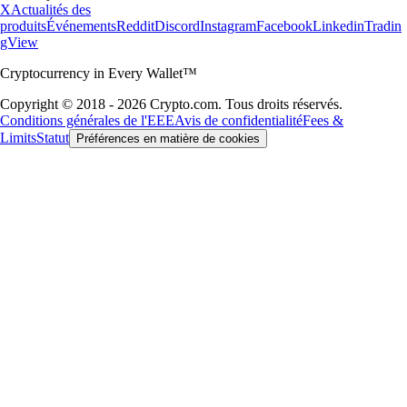
X
Actualités des
produits
Événements
Reddit
Discord
Instagram
Facebook
Linkedin
Tradin
gView
Cryptocurrency in Every Wallet™
Copyright © 2018 - 2026 Crypto.com. Tous droits réservés.
Conditions générales de l'EEE
Avis de confidentialité
Fees &
Limits
Statut
Préférences en matière de cookies