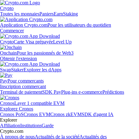
Crypto
Toutes les monnaies
Paniers
Earn
Staking
Application Crypto.com
Pour les utilisateurs du quotidien
Commencer
Crypto
Carte Visa prépayée
Level Up
Onchain
Pour les passionnés de Web3
Obtenir l'extension
Swap
Staker
Explorer les dApps
Pay
Pour commerçants
Inscription commerçant
Terminal de paiement
SDK Pay
Plug-ins e-commerce
Prédictions
Cronos
Layer 1 compatible EVM
Explorez Cronos
Cronos PoS
Cronos EVM
Cronos zkEVM
SDK d'agent IA
Explorer
Affiliation
Institutions
Garde
Crypto.com
À propos de nous
Actualités de la société
Actualités des