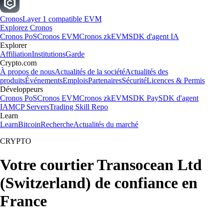
Cronos
Layer 1 compatible EVM
Explorez Cronos
Cronos PoS
Cronos EVM
Cronos zkEVM
SDK d'agent IA
Explorer
Affiliation
Institutions
Garde
Crypto.com
À propos de nous
Actualités de la société
Actualités des
produits
Événements
Emplois
Partenaires
Sécurité
Licences & Permis
Développeurs
Cronos PoS
Cronos EVM
Cronos zkEVM
SDK Pay
SDK d'agent
IA
MCP Servers
Trading Skill Repo
Learn
Learn
Bitcoin
Recherche
Actualités du marché
CRYPTO
Votre courtier Transocean Ltd
(Switzerland) de confiance en
France