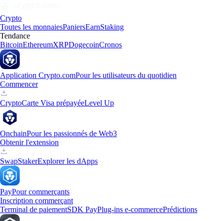
Crypto
Toutes les monnaies
Paniers
Earn
Staking
Tendance
Bitcoin
Ethereum
XRP
Dogecoin
Cronos
Application Crypto.com
Pour les utilisateurs du quotidien
Commencer
Crypto
Carte Visa prépayée
Level Up
Onchain
Pour les passionnés de Web3
Obtenir l'extension
Swap
Staker
Explorer les dApps
Pay
Pour commerçants
Inscription commerçant
Terminal de paiement
SDK Pay
Plug-ins e-commerce
Prédictions