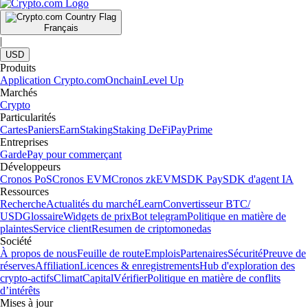
Français
|
USD
Produits
Application Crypto.com
Onchain
Level Up
Marchés
Crypto
Particularités
Cartes
Paniers
Earn
Staking
Staking DeFi
Pay
Prime
Entreprises
Garde
Pay pour commerçant
Développeurs
Cronos PoS
Cronos EVM
Cronos zkEVM
SDK Pay
SDK d'agent IA
Ressources
Recherche
Actualités du marché
Learn
Convertisseur BTC/
USD
Glossaire
Widgets de prix
Bot telegram
Politique en matière de
plaintes
Service client
Resumen de criptomonedas
Société
À propos de nous
Feuille de route
Emplois
Partenaires
Sécurité
Preuve de
réserves
Affiliation
Licences & enregistrements
Hub d'exploration des
crypto-actifs
Climat
Capital
Vérifier
Politique en matière de conflits
d’intérêts
Mises à jour