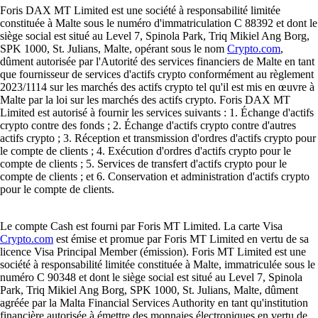
Foris DAX MT Limited est une société à responsabilité limitée
constituée à Malte sous le numéro d'immatriculation C 88392 et dont le
siège social est situé au Level 7, Spinola Park, Triq Mikiel Ang Borg,
SPK 1000, St. Julians, Malte, opérant sous le nom
Crypto.com
,
dûment autorisée par l'Autorité des services financiers de Malte en tant
que fournisseur de services d'actifs crypto conformément au règlement
2023/1114 sur les marchés des actifs crypto tel qu'il est mis en œuvre à
Malte par la loi sur les marchés des actifs crypto. Foris DAX MT
Limited est autorisé à fournir les services suivants : 1. Échange d'actifs
crypto contre des fonds ; 2. Échange d'actifs crypto contre d'autres
actifs crypto ; 3. Réception et transmission d'ordres d'actifs crypto pour
le compte de clients ; 4. Exécution d'ordres d'actifs crypto pour le
compte de clients ; 5. Services de transfert d'actifs crypto pour le
compte de clients ; et 6. Conservation et administration d'actifs crypto
pour le compte de clients.
Le compte Cash est fourni par Foris MT Limited. La carte Visa
Crypto.com
est émise et promue par Foris MT Limited en vertu de sa
licence Visa Principal Member (émission). Foris MT Limited est une
société à responsabilité limitée constituée à Malte, immatriculée sous le
numéro C 90348 et dont le siège social est situé au Level 7, Spinola
Park, Triq Mikiel Ang Borg, SPK 1000, St. Julians, Malte, dûment
agréée par la Malta Financial Services Authority en tant qu'institution
financière autorisée à émettre des monnaies électroniques en vertu de