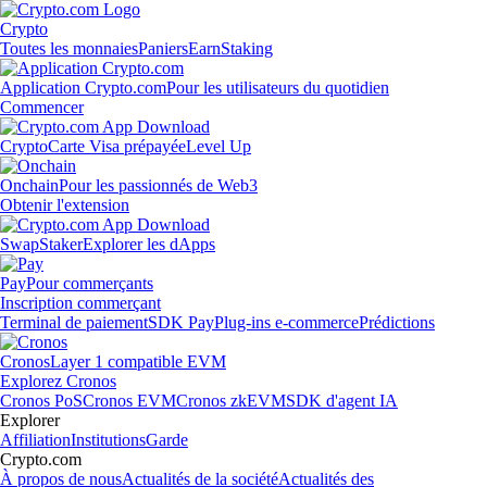
Crypto
Toutes les monnaies
Paniers
Earn
Staking
Application Crypto.com
Pour les utilisateurs du quotidien
Commencer
Crypto
Carte Visa prépayée
Level Up
Onchain
Pour les passionnés de Web3
Obtenir l'extension
Swap
Staker
Explorer les dApps
Pay
Pour commerçants
Inscription commerçant
Terminal de paiement
SDK Pay
Plug-ins e-commerce
Prédictions
Cronos
Layer 1 compatible EVM
Explorez Cronos
Cronos PoS
Cronos EVM
Cronos zkEVM
SDK d'agent IA
Explorer
Affiliation
Institutions
Garde
Crypto.com
À propos de nous
Actualités de la société
Actualités des