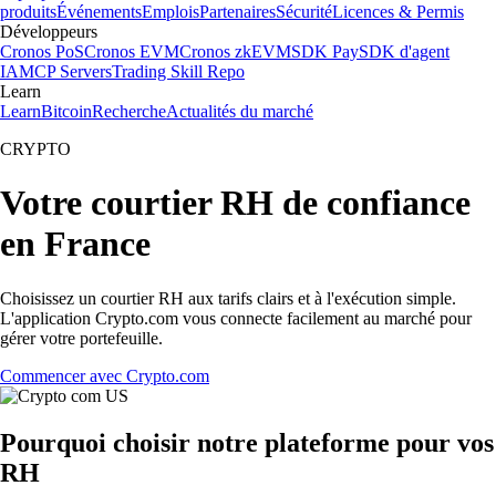
produits
Événements
Emplois
Partenaires
Sécurité
Licences & Permis
Développeurs
Cronos PoS
Cronos EVM
Cronos zkEVM
SDK Pay
SDK d'agent
IA
MCP Servers
Trading Skill Repo
Learn
Learn
Bitcoin
Recherche
Actualités du marché
CRYPTO
Votre courtier RH de confiance
en France
Choisissez un courtier RH aux tarifs clairs et à l'exécution simple.
L'application Crypto.com vous connecte facilement au marché pour
gérer votre portefeuille.
Commencer avec Crypto.com
Pourquoi choisir notre plateforme pour vos
RH