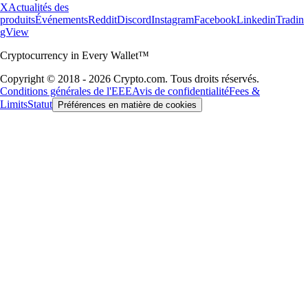
X
Actualités des
produits
Événements
Reddit
Discord
Instagram
Facebook
Linkedin
Tradin
gView
Cryptocurrency in Every Wallet™
Copyright © 2018 - 2026 Crypto.com. Tous droits réservés.
Conditions générales de l'EEE
Avis de confidentialité
Fees &
Limits
Statut
Préférences en matière de cookies