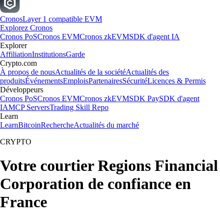
Cronos
Layer 1 compatible EVM
Explorez Cronos
Cronos PoS
Cronos EVM
Cronos zkEVM
SDK d'agent IA
Explorer
Affiliation
Institutions
Garde
Crypto.com
À propos de nous
Actualités de la société
Actualités des
produits
Événements
Emplois
Partenaires
Sécurité
Licences & Permis
Développeurs
Cronos PoS
Cronos EVM
Cronos zkEVM
SDK Pay
SDK d'agent
IA
MCP Servers
Trading Skill Repo
Learn
Learn
Bitcoin
Recherche
Actualités du marché
CRYPTO
Votre courtier Regions Financial
Corporation de confiance en
France