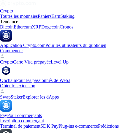
Crypto
Toutes les monnaies
Paniers
Earn
Staking
Tendance
Bitcoin
Ethereum
XRP
Dogecoin
Cronos
Application Crypto.com
Pour les utilisateurs du quotidien
Commencer
Crypto
Carte Visa prépayée
Level Up
Onchain
Pour les passionnés de Web3
Obtenir l'extension
Swap
Staker
Explorer les dApps
Pay
Pour commerçants
Inscription commerçant
Terminal de paiement
SDK Pay
Plug-ins e-commerce
Prédictions