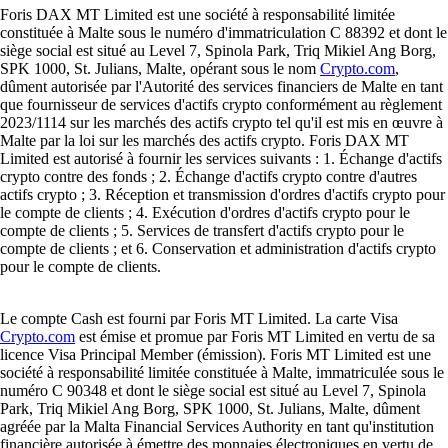
Foris DAX MT Limited est une société à responsabilité limitée
constituée à Malte sous le numéro d'immatriculation C 88392 et dont le
siège social est situé au Level 7, Spinola Park, Triq Mikiel Ang Borg,
SPK 1000, St. Julians, Malte, opérant sous le nom
Crypto.com
,
dûment autorisée par l'Autorité des services financiers de Malte en tant
que fournisseur de services d'actifs crypto conformément au règlement
2023/1114 sur les marchés des actifs crypto tel qu'il est mis en œuvre à
Malte par la loi sur les marchés des actifs crypto. Foris DAX MT
Limited est autorisé à fournir les services suivants : 1. Échange d'actifs
crypto contre des fonds ; 2. Échange d'actifs crypto contre d'autres
actifs crypto ; 3. Réception et transmission d'ordres d'actifs crypto pour
le compte de clients ; 4. Exécution d'ordres d'actifs crypto pour le
compte de clients ; 5. Services de transfert d'actifs crypto pour le
compte de clients ; et 6. Conservation et administration d'actifs crypto
pour le compte de clients.
Le compte Cash est fourni par Foris MT Limited. La carte Visa
Crypto.com
est émise et promue par Foris MT Limited en vertu de sa
licence Visa Principal Member (émission). Foris MT Limited est une
société à responsabilité limitée constituée à Malte, immatriculée sous le
numéro C 90348 et dont le siège social est situé au Level 7, Spinola
Park, Triq Mikiel Ang Borg, SPK 1000, St. Julians, Malte, dûment
agréée par la Malta Financial Services Authority en tant qu'institution
financière autorisée à émettre des monnaies électroniques en vertu de