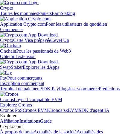
Crypto
Toutes les monnaies
Paniers
Earn
Staking
Application Crypto.com
Pour les utilisateurs du quotidien
Commencer
Crypto
Carte Visa prépayée
Level Up
Onchain
Pour les passionnés de Web3
Obtenir l'extension
Swap
Staker
Explorer les dApps
Pay
Pour commerçants
Inscription commerçant
Terminal de paiement
SDK Pay
Plug-ins e-commerce
Prédictions
Cronos
Layer 1 compatible EVM
Explorez Cronos
Cronos PoS
Cronos EVM
Cronos zkEVM
SDK d'agent IA
Explorer
Affiliation
Institutions
Garde
Crypto.com
À propos de nous
Actualités de la société
Actualités des