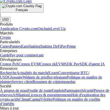
Français
|
USD
Produits
Application Crypto.com
Onchain
Level Up
Marchés
Crypto
Particularités
Cartes
Paniers
Earn
Staking
Staking DeFi
Pay
Prime
Entreprises
Garde
Pay pour commerçant
Développeurs
Cronos PoS
Cronos EVM
Cronos zkEVM
SDK Pay
SDK d'agent IA
Ressources
Recherche
Actualités du marché
Learn
Convertisseur BTC/
USD
Glossaire
Widgets de prix
Bot telegram
Politique en matière de
plaintes
Service client
Resumen de criptomonedas
Société
À propos de nous
Feuille de route
Emplois
Partenaires
Sécurité
Preuve de
réserves
Affiliation
Licences & enregistrements
Hub d'exploration des
crypto-actifs
Climat
Capital
Vérifier
Politique en matière de conflits
d’intérêts
Mises à jour