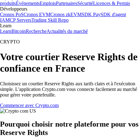
produits
Événements
Emplois
Partenaires
Sécurité
Licences & Permis
Développeurs
Cronos PoS
Cronos EVM
Cronos zkEVM
SDK Pay
SDK d'agent
IA
MCP Servers
Trading Skill Repo
Learn
Learn
Bitcoin
Recherche
Actualités du marché
CRYPTO
Votre courtier Reserve Rights de
confiance en France
Choisissez un courtier Reserve Rights aux tarifs clairs et à l'exécution
simple. L'application Crypto.com vous connecte facilement au marché
pour gérer votre portefeuille.
Commencer avec Crypto.com
Pourquoi choisir notre plateforme pour vos
Reserve Rights