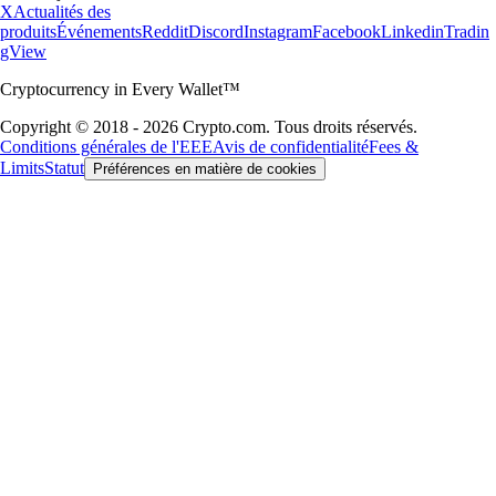
X
Actualités des
produits
Événements
Reddit
Discord
Instagram
Facebook
Linkedin
Tradin
gView
Cryptocurrency in Every Wallet™
Copyright © 2018 - 2026 Crypto.com. Tous droits réservés.
Conditions générales de l'EEE
Avis de confidentialité
Fees &
Limits
Statut
Préférences en matière de cookies