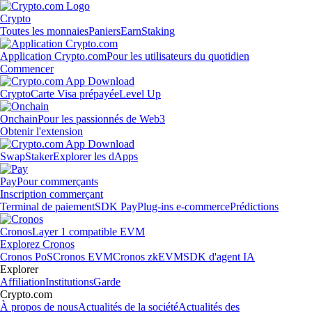
Crypto
Toutes les monnaies
Paniers
Earn
Staking
Application Crypto.com
Pour les utilisateurs du quotidien
Commencer
Crypto
Carte Visa prépayée
Level Up
Onchain
Pour les passionnés de Web3
Obtenir l'extension
Swap
Staker
Explorer les dApps
Pay
Pour commerçants
Inscription commerçant
Terminal de paiement
SDK Pay
Plug-ins e-commerce
Prédictions
Cronos
Layer 1 compatible EVM
Explorez Cronos
Cronos PoS
Cronos EVM
Cronos zkEVM
SDK d'agent IA
Explorer
Affiliation
Institutions
Garde
Crypto.com
À propos de nous
Actualités de la société
Actualités des