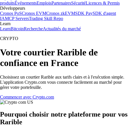
produits
Événements
Emplois
Partenaires
Sécurité
Licences & Permis
Développeurs
Cronos PoS
Cronos EVM
Cronos zkEVM
SDK Pay
SDK d'agent
IA
MCP Servers
Trading Skill Repo
Learn
Learn
Bitcoin
Recherche
Actualités du marché
CRYPTO
Votre courtier Rarible de
confiance en France
Choisissez un courtier Rarible aux tarifs clairs et à l'exécution simple.
L'application Crypto.com vous connecte facilement au marché pour
gérer votre portefeuille.
Commencer avec Crypto.com
Pourquoi choisir notre plateforme pour vos
Rarible