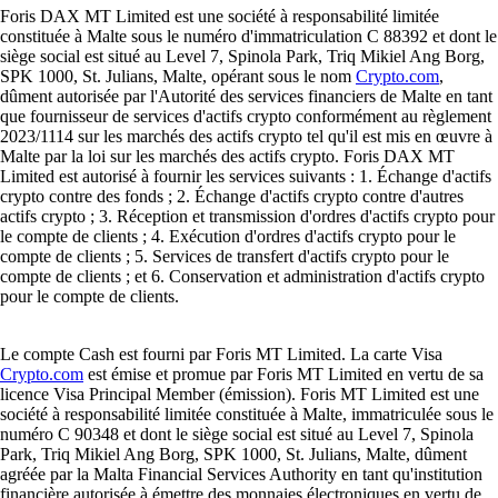
Foris DAX MT Limited est une société à responsabilité limitée
constituée à Malte sous le numéro d'immatriculation C 88392 et dont le
siège social est situé au Level 7, Spinola Park, Triq Mikiel Ang Borg,
SPK 1000, St. Julians, Malte, opérant sous le nom
Crypto.com
,
dûment autorisée par l'Autorité des services financiers de Malte en tant
que fournisseur de services d'actifs crypto conformément au règlement
2023/1114 sur les marchés des actifs crypto tel qu'il est mis en œuvre à
Malte par la loi sur les marchés des actifs crypto. Foris DAX MT
Limited est autorisé à fournir les services suivants : 1. Échange d'actifs
crypto contre des fonds ; 2. Échange d'actifs crypto contre d'autres
actifs crypto ; 3. Réception et transmission d'ordres d'actifs crypto pour
le compte de clients ; 4. Exécution d'ordres d'actifs crypto pour le
compte de clients ; 5. Services de transfert d'actifs crypto pour le
compte de clients ; et 6. Conservation et administration d'actifs crypto
pour le compte de clients.
Le compte Cash est fourni par Foris MT Limited. La carte Visa
Crypto.com
est émise et promue par Foris MT Limited en vertu de sa
licence Visa Principal Member (émission). Foris MT Limited est une
société à responsabilité limitée constituée à Malte, immatriculée sous le
numéro C 90348 et dont le siège social est situé au Level 7, Spinola
Park, Triq Mikiel Ang Borg, SPK 1000, St. Julians, Malte, dûment
agréée par la Malta Financial Services Authority en tant qu'institution
financière autorisée à émettre des monnaies électroniques en vertu de