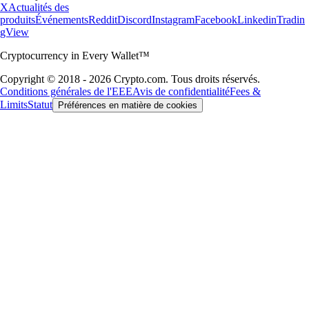
X
Actualités des
produits
Événements
Reddit
Discord
Instagram
Facebook
Linkedin
Tradin
gView
Cryptocurrency in Every Wallet™
Copyright © 2018 - 2026 Crypto.com. Tous droits réservés.
Conditions générales de l'EEE
Avis de confidentialité
Fees &
Limits
Statut
Préférences en matière de cookies