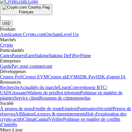
Français
|
USD
Produits
Application Crypto.com
Onchain
Level Up
Marchés
Crypto
Particularités
Cartes
Paniers
Earn
Staking
Staking DeFi
Pay
Prime
Entreprises
Garde
Pay pour commerçant
Développeurs
Cronos PoS
Cronos EVM
Cronos zkEVM
SDK Pay
SDK d'agent IA
Ressources
Recherche
Actualités du marché
Learn
Convertisseur BTC/
USD
Glossaire
Widgets de prix
Bot telegram
Politique en matière de
plaintes
Service client
Resumen de criptomonedas
Société
À propos de nous
Feuille de route
Emplois
Partenaires
Sécurité
Preuve de
réserves
Affiliation
Licences & enregistrements
Hub d'exploration des
crypto-actifs
Climat
Capital
Vérifier
Politique en matière de conflits
d’intérêts
Mises à jour