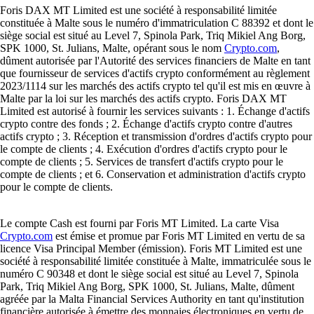
Foris DAX MT Limited est une société à responsabilité limitée
constituée à Malte sous le numéro d'immatriculation C 88392 et dont le
siège social est situé au Level 7, Spinola Park, Triq Mikiel Ang Borg,
SPK 1000, St. Julians, Malte, opérant sous le nom
Crypto.com
,
dûment autorisée par l'Autorité des services financiers de Malte en tant
que fournisseur de services d'actifs crypto conformément au règlement
2023/1114 sur les marchés des actifs crypto tel qu'il est mis en œuvre à
Malte par la loi sur les marchés des actifs crypto. Foris DAX MT
Limited est autorisé à fournir les services suivants : 1. Échange d'actifs
crypto contre des fonds ; 2. Échange d'actifs crypto contre d'autres
actifs crypto ; 3. Réception et transmission d'ordres d'actifs crypto pour
le compte de clients ; 4. Exécution d'ordres d'actifs crypto pour le
compte de clients ; 5. Services de transfert d'actifs crypto pour le
compte de clients ; et 6. Conservation et administration d'actifs crypto
pour le compte de clients.
Le compte Cash est fourni par Foris MT Limited. La carte Visa
Crypto.com
est émise et promue par Foris MT Limited en vertu de sa
licence Visa Principal Member (émission). Foris MT Limited est une
société à responsabilité limitée constituée à Malte, immatriculée sous le
numéro C 90348 et dont le siège social est situé au Level 7, Spinola
Park, Triq Mikiel Ang Borg, SPK 1000, St. Julians, Malte, dûment
agréée par la Malta Financial Services Authority en tant qu'institution
financière autorisée à émettre des monnaies électroniques en vertu de