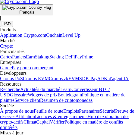
Français
|
USD
Produits
Application Crypto.com
Onchain
Level Up
Marchés
Crypto
Particularités
Cartes
Paniers
Earn
Staking
Staking DeFi
Pay
Prime
Entreprises
Garde
Pay pour commerçant
Développeurs
Cronos PoS
Cronos EVM
Cronos zkEVM
SDK Pay
SDK d'agent IA
Ressources
Recherche
Actualités du marché
Learn
Convertisseur BTC/
USD
Glossaire
Widgets de prix
Bot telegram
Politique en matière de
plaintes
Service client
Resumen de criptomonedas
Société
À propos de nous
Feuille de route
Emplois
Partenaires
Sécurité
Preuve de
réserves
Affiliation
Licences & enregistrements
Hub d'exploration des
crypto-actifs
Climat
Capital
Vérifier
Politique en matière de conflits
d’intérêts
Mises à jour