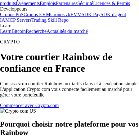
produits
Événements
Emplois
Partenaires
Sécurité
Licences & Permis
Développeurs
Cronos PoS
Cronos EVM
Cronos zkEVM
SDK Pay
SDK d'agent
IA
MCP Servers
Trading Skill Repo
Learn
Learn
Bitcoin
Recherche
Actualités du marché
CRYPTO
Votre courtier Rainbow de
confiance en France
Choisissez un courtier Rainbow aux tarifs clairs et à l'exécution simple.
L'application Crypto.com vous connecte facilement au marché pour
gérer votre portefeuille.
Commencer avec Crypto.com
Pourquoi choisir notre plateforme pour vos
Rainbow