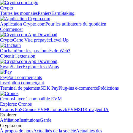
Crypto
Toutes les monnaies
Paniers
Earn
Staking
Application Crypto.com
Pour les utilisateurs du quotidien
Commencer
Crypto
Carte Visa prépayée
Level Up
Onchain
Pour les passionnés de Web3
Obtenir l'extension
Swap
Staker
Explorer les dApps
Pay
Pour commerçants
Inscription commerçant
Terminal de paiement
SDK Pay
Plug-ins e-commerce
Prédictions
Cronos
Layer 1 compatible EVM
Explorez Cronos
Cronos PoS
Cronos EVM
Cronos zkEVM
SDK d'agent IA
Explorer
Affiliation
Institutions
Garde
Crypto.com
À propos de nous
Actualités de la société
Actualités des